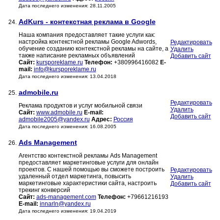
Дата последнего изменения: 28.11.2005
AdKurs - контекстная реклама в Google
24.
Наша компания предоставляет такие услуги как:
настройка контекстной рекламы Google Adwords,
Редактировать
обучение созданию контекстной рекламы на сайте, а
Удалить
также написание рекламных объявлений
Добавить сайт
Сайт:
kursporeklame.ru
Телефон:
+380996416082
E-
mail:
info@kursporeklame.ru
Дата последнего изменения: 13.04.2018
admobile.ru
25.
Редактировать
Реклама продуктов и услуг мобильной связи
Удалить
Сайт:
www.admobile.ru
E-mail:
Добавить сайт
admobile2005@yandex.ru
Адрес:
Россия
Дата последнего изменения: 16.08.2005
Ads Management
26.
Агентство контекстной рекламы Ads Management
предоставляет маркетинговые услуги для онлайн
проектов. С нашей помощью вы сможете построить
Редактировать
удаленный отдел маркетинга, повысить
Удалить
маркетинговые характеристики сайта, настроить
Добавить сайт
трекинг конверсий
Сайт:
ads-management.com
Телефон:
+79661216193
E-mail:
innarln@yandex.ru
Дата последнего изменения: 19.04.2019