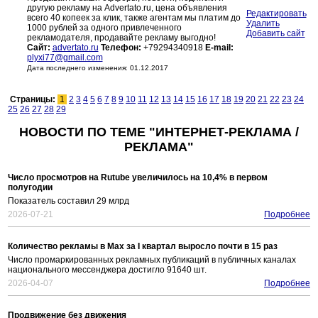
другую рекламу на Advertato.ru, цена объявления
Редактировать
всего 40 копеек за клик, также агентам мы платим до
Удалить
1000 рублей за одного привлеченного
Добавить сайт
рекламодателя, продавайте рекламу выгодно!
Сайт:
advertato.ru
Телефон:
+79294340918
E-mail:
plyxi77@gmail.com
Дата последнего изменения: 01.12.2017
Страницы:
1
2
3
4
5
6
7
8
9
10
11
12
13
14
15
16
17
18
19
20
21
22
23
24
25
26
27
28
29
НОВОСТИ ПО ТЕМЕ "ИНТЕРНЕТ-РЕКЛАМА /
РЕКЛАМА"
Число просмотров на Rutube увеличилось на 10,4% в первом
полугодии
Показатель составил 29 млрд
2026-07-21
Подробнее
Количество рекламы в Max за I квартал выросло почти в 15 раз
Число промаркированных рекламных публикаций в публичных каналах
национального мессенджера достигло 91640 шт.
2026-04-07
Подробнее
Продвижение без движения