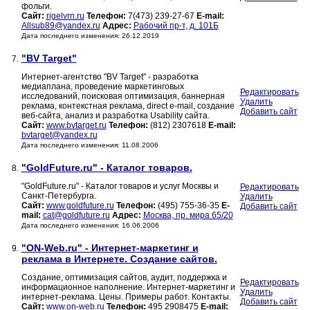
фольги.
Сайт:
rigelvrn.ru
Телефон:
7(473) 239-27-67
E-mail:
Allsub89@yandex.ru
Адрес:
Рабочий пр-т, д. 101Б
Дата последнего изменения: 26.12.2019
"BV Target"
7.
Интернет-агентство "BV Target" - разработка
медиаплана, проведение маркетинговых
Редактировать
исследований, поисковая оптимизация, баннерная
Удалить
реклама, контекстная реклама, direct e-mail, создание
Добавить сайт
веб-сайта, анализ и разработка Usability сайта.
Сайт:
www.bvtarget.ru
Телефон:
(812) 2307618
E-mail:
bvtarget@yandex.ru
Дата последнего изменения: 11.08.2006
"GoldFuture.ru" - Каталог товаров.
8.
"GoldFuture.ru" - Каталог товаров и услуг Москвы и
Редактировать
Санкт-Петербурга.
Удалить
Сайт:
www.goldfuture.ru
Телефон:
(495) 755-36-35
E-
Добавить сайт
mail:
cat@goldfuture.ru
Адрес:
Москва, пр. мира 65/20
Дата последнего изменения: 16.06.2006
"ON-Web.ru" - Интернет-маркетинг и
9.
реклама в Интернете. Создание сайтов.
Создание, оптимизация сайтов, аудит, поддержка и
Редактировать
информационное наполнение. Интернет-маркетинг и
Удалить
интернет-реклама. Цены. Примеры работ. Контакты.
Добавить сайт
Сайт:
www.on-web.ru
Телефон:
495 2908475
E-mail: