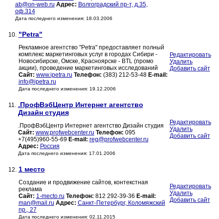
ab@on-web.ru
Адрес:
Волгоградский пр-т, д.35,
оф.314
Дата последнего изменения: 18.03.2006
"Petra"
10.
Рекламное агентство "Petra" предоставляет полный
комплекс маркетинговых услуг в городах Сибири -
Редактировать
Новосибирске, Омске, Красноярске - BTL (промо
Удалить
акции), проведение маркетинговых исследований
Добавить сайт
Сайт:
www.ipetra.ru
Телефон:
(383) 212-53-48
E-mail:
info@ipetra.ru
Дата последнего изменения: 19.12.2006
.ПрофВэбЦентр Интернет агентство
11.
Дизайн студия
Редактировать
.ПрофВэбЦентр Интернет агентство Дизайн студия
Удалить
Сайт:
www.profwebcenter.ru
Телефон:
095
Добавить сайт
+7(495)960-55-69
E-mail:
reg@profwebcenter.ru
Адрес:
Россия
Дата последнего изменения: 17.01.2006
1 место
12.
Создание и продвижение сайтов, контекстная
Редактировать
реклама
Удалить
Сайт:
1-mecto.ru
Телефон:
812 292-39-36
E-mail:
Добавить сайт
man@mail.ru
Адрес:
Санкт-Петербург, Коломяжский
пр., 27
Дата последнего изменения: 02.11.2015