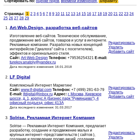
Сортировать по:
оценке гидов
,
времени изменения
,
алфавиту
.
Страницы:
1
2
3
4
5
6
7
8
9
10
11
12
13
14
15
16
17
18
19
20
21
22
23
24
25
26
27
28
29
Art-Web.Design, разработка веб-сайтов
1.
Изготовление веб-сайтов. Техническое обслуживание,
продвижение веб сайтов, товаров и услуг в интернете.
Редактировать
Рекламные компании. Разработка новых концепций
Удалить
интерфейсов ("диалога" сайта с посетителем),
Добавить сайт
эффектов и оригинального стиля.
Сайт:
Art-Web.Design
Телефон:
+79536254321
E-mail:
turekov.anatoly@yandex.ru
Дата последнего изменения: 16.01.2018
LF Digital
2.
Комплексный Интернет Маркетинг
Редактировать
Сайт:
www.lf-digital.com
Телефон:
+7 (499) 281-63-79
Удалить
E-mail:
lfdigital@inbox.ru
Адрес:
г. Москва, Киевское
Добавить сайт
шоссе, д. 1, корпус А (Бизнес парк "Румянцево"), 4
офисный подъезд, офис 413А
Дата последнего изменения: 31.03.2017
Solrise. Рекламная Интернет Компания
3.
Solrise — Рекламная Интернет Компания, предлагает
разработку, создание и продвижение малых и
Редактировать
крупных интернет–представительств ( сайтов ),
Удалить
создание и проведение промо акций, создание