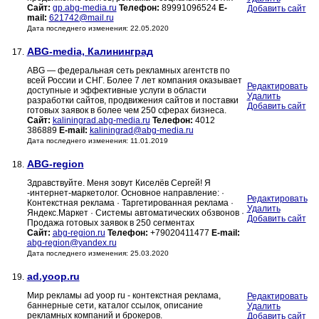
Сайт:
gp.abg-media.ru
Телефон:
89991096524
E-
Добавить сайт
mail:
621742@mail.ru
Дата последнего изменения: 22.05.2020
ABG-media, Калининград
17.
ABG — федеральная сеть рекламных агентств по
всей России и СНГ. Более 7 лет компания оказывает
Редактировать
доступные и эффективные услуги в области
Удалить
разработки сайтов, продвижения сайтов и поставки
Добавить сайт
готовых заявок в более чем 250 сферах бизнеса.
Сайт:
kaliningrad.abg-media.ru
Телефон:
4012
386889
E-mail:
kaliningrad@abg-media.ru
Дата последнего изменения: 11.01.2019
ABG-region
18.
Здравствуйте. Меня зовут Киселёв Сергей! Я
-интернет-маркетолог. Основное направление: ·
Редактировать
Контекстная реклама · Таргетированная реклама ·
Удалить
Яндекс.Маркет · Системы автоматических обзвонов ·
Добавить сайт
Продажа готовых заявок в 250 сегментах
Сайт:
abg-region.ru
Телефон:
+79020411477
E-mail:
abg-region@yandex.ru
Дата последнего изменения: 25.03.2020
ad.yoop.ru
19.
Мир рекламы ad yoop ru - контекстная реклама,
Редактировать
баннерные сети, каталог ссылок, описание
Удалить
рекламных компаний и брокеров.
Добавить сайт