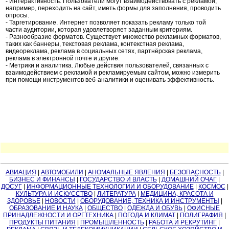
- Интерактивность. Пользователи могут взаимодействовать с рекламой,
например, переходить на сайт, иметь формы для заполнения, проводить
опросы.
- Таргетирование. Интернет позволяет показать рекламу только той
части аудитории, которая удовлетворяет заданным критериям.
- Разнообразие форматов. Существует множество рекламных форматов,
таких как баннеры, текстовая реклама, контекстная реклама,
видеореклама, реклама в социальных сетях, партнёрская реклама,
реклама в электронной почте и другие.
- Метрики и аналитика. Любые действия пользователей, связанных с
взаимодействием с рекламой и рекламируемым сайтом, можно измерить
при помощи инструментов веб-аналитики и оценивать эффективность.
АВИАЦИЯ
|
АВТОМОБИЛИ
|
АНОМАЛЬНЫЕ ЯВЛЕНИЯ
|
БЕЗОПАСНОСТЬ
|
БИЗНЕС И ФИНАНСЫ
|
ГОСУДАРСТВО И ВЛАСТЬ
|
ДОМАШНИЙ ОЧАГ
|
ДОСУГ
|
ИНФОРМАЦИОННЫЕ ТЕХНОЛОГИИ И ОБОРУДОВАНИЕ
|
КОСМОС
|
КУЛЬТУРА И ИСКУССТВО
|
ЛИТЕРАТУРА
|
МЕДИЦИНА, КРАСОТА И
ЗДОРОВЬЕ
|
НОВОСТИ
|
ОБОРУДОВАНИЕ, ТЕХНИКА И ИНСТРУМЕНТЫ
|
ОБРАЗОВАНИЕ И НАУКА
|
ОБЩЕСТВО
|
ОДЕЖДА И ОБУВЬ
|
ОФИСНЫЕ
ПРИНАДЛЕЖНОСТИ И ОРГТЕХНИКА
|
ПОГОДА И КЛИМАТ
|
ПОЛИГРАФИЯ
|
ПРОДУКТЫ ПИТАНИЯ
|
ПРОМЫШЛЕННОСТЬ
|
РАБОТА И РЕКРУТИНГ
|