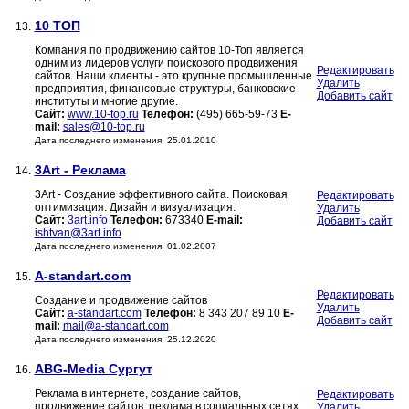
10 ТОП
13.
Компания по продвижению сайтов 10-Топ является
одним из лидеров услуги поискового продвижения
Редактировать
сайтов. Наши клиенты - это крупные промышленные
Удалить
предприятия, финансовые структуры, банковские
Добавить сайт
институты и многие другие.
Сайт:
www.10-top.ru
Телефон:
(495) 665-59-73
E-
mail:
sales@10-top.ru
Дата последнего изменения: 25.01.2010
3Art - Реклама
14.
3Art - Создание эффективного сайта. Поисковая
Редактировать
оптимизация. Дизайн и визуализация.
Удалить
Сайт:
3art.info
Телефон:
673340
E-mail:
Добавить сайт
ishtvan@3art.info
Дата последнего изменения: 01.02.2007
A-standart.com
15.
Редактировать
Создание и продвижение сайтов
Удалить
Сайт:
a-standart.com
Телефон:
8 343 207 89 10
E-
Добавить сайт
mail:
mail@a-standart.com
Дата последнего изменения: 25.12.2020
ABG-Media Сургут
16.
Реклама в интернете, создание сайтов,
Редактировать
продвижение сайтов, реклама в социальных сетях
Удалить