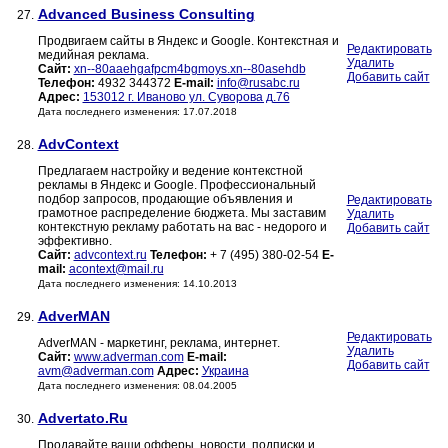
Advanced Business Consulting
27.
Продвигаем сайты в Яндекс и Google. Контекстная и
Редактировать
медийная реклама.
Удалить
Сайт:
xn--80aaehgafpcm4bgmoys.xn--80asehdb
Добавить сайт
Телефон:
4932 344372
E-mail:
info@rusabc.ru
Адрес:
153012 г. Иваново ул. Суворова д.76
Дата последнего изменения: 17.07.2018
AdvContext
28.
Предлагаем настройку и ведение контекстной
рекламы в Яндекс и Google. Профессиональный
подбор запросов, продающие объявления и
Редактировать
грамотное распределение бюджета. Мы заставим
Удалить
контекстную рекламу работать на вас - недорого и
Добавить сайт
эффективно.
Сайт:
advcontext.ru
Телефон:
+ 7 (495) 380-02-54
E-
mail:
acontext@mail.ru
Дата последнего изменения: 14.10.2013
AdverMAN
29.
Редактировать
AdverMAN - маркетинг, реклама, интернет.
Удалить
Сайт:
www.adverman.com
E-mail:
Добавить сайт
avm@adverman.com
Адрес:
Украина
Дата последнего изменения: 08.04.2005
Advertato.Ru
30.
Продавайте ваши офферы, новости, подписки и