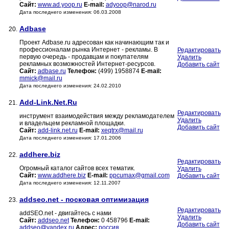
Сайт:
www.ad.yoop.ru
E-mail:
adyoop@narod.ru
Дата последнего изменения: 06.03.2008
Adbase
20.
Проект Adbase.ru адресован как начинающим так и
профессионалам рынка Интернет - рекламы. В
Редактировать
первую очередь - продавцам и покупателям
Удалить
рекламных возможностей Интернет-ресурсов.
Добавить сайт
Сайт:
adbase.ru
Телефон:
(499) 1958874
E-mail:
mmick@mail.ru
Дата последнего изменения: 24.02.2010
Add-Link.Net.Ru
21.
Редактировать
инструмент взаимодействия между рекламодателем
Удалить
и владельцем рекламной площадки.
Добавить сайт
Сайт:
add-link.net.ru
E-mail:
xeqtrx@mail.ru
Дата последнего изменения: 17.01.2006
addhere.biz
22.
Редактировать
Огромный каталог сайтов всех тематик.
Удалить
Сайт:
www.addhere.biz
E-mail:
ppcumax@gmail.com
Добавить сайт
Дата последнего изменения: 12.11.2007
addseo.net - посковая оптимизация
23.
Редактировать
addSEO.net - двигайтесь с нами
Удалить
Сайт:
addseo.net
Телефон:
0 458796
E-mail:
Добавить сайт
addseo@yandex.ru
Адрес:
россия