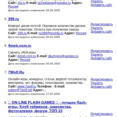
Удалить
Сайт:
2la.ru
E-mail:
la2reklama@yandex.ru
Адрес:
Добавить сайт
Россия
Дата последнего изменения: 05.06.2005
399.ru
5.
Редактировать
Компакт диски почтой. Огромное количество дисков
Удалить
любой тематики. Оплата при получении заказа.
Добавить сайт
Сайт:
399.ru
E-mail:
ru399@pochta.ru
Адрес:
Россия
Дата последнего изменения: 06.04.2005
4mob.com.ru
6.
Редактировать
Скачать JAVA игры.
Удалить
Сайт:
4mob.com.ru
E-mail:
dkurlygin@yandex.ru
Добавить сайт
Адрес:
Россия
Дата последнего изменения: 05.06.2005
7Wolf.Ru
7.
Онлайн-игры, конкурсы, статьи, видеоб тотализатор,
Редактировать
викторина, чат, форумы, голосования, знакомства...
Удалить
Сайт:
www.7wolf.ru
Телефон:
-
E-mail:
Добавить сайт
editor@7wolf.net
Адрес:
-
Дата последнего изменения: 27.05.2005
:: ON-LINE FLASH GAMES :: - лучшие flash-
8.
игры, Клуб геймеров, знакомства,
фотогалерея, форум, ТОП-10
Редактировать