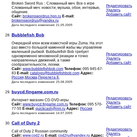
Broken Sword Rus :: Сломанный меч. Все о игре
Редактировать
Сломанный меч: новости, музыка, обои, интервью,
Удалить
общение.
Добавить сайт
Сайт:
brokenswordrus.hpn.ru
E-mail:
brokenswordrus@yandex.ru
Дата последнего изменения: 21.05.2005
Bubblefish Bob
28.
Очередной клон всем известной игры Zuma. На этот
раз вместо большой каменной жабы мы управляем
маленькой рыбкой. Bubbыlefish Bob требует
Редактировать
одновременно мгновенной реакции и точно
Удалить
направленных движений, а также
Добавить сайт
сообразительности, логики.
Сайт:
www.bubblefishbob.com
Телефон:
095 945-67-
83
E-mail:
catalogs@bubblefishbob.com
Адрес:
Россия,Москва,Перелета 8.
Дата последнего изменения: 25.08.2005
buycd.fingame.com.ru
29.
Редактировать
Интернет магазин CD-DVD-игры
Удалить
Сайт:
www.buycd.fingame.com.ru
Телефон:
095 570-
Добавить сайт
77-55
E-mail:
quickcash@nm.ru
Адрес:
Россия
Дата последнего изменения: 14.07.2005
Call of Duty 2
30.
Редактировать
Call of Duty 2 Russian community
Удалить
Сайт:
www.cod2.ru
E-mail:
cod2ru@yandex.ru
Адрес: