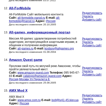
Дата последнего изменения: 03.07.2012
All-ForMobile
12.
Редактировать
All-ForMobile Сайт мобильного контента
Удалить
Сайт:
all-formobile.narod.ru
E-mail:
all-
Добавить сайт
formobile@narod.ru
Адрес:
Россия
Дата последнего изменения: 20.10.2005
All-games, информационный портал
13.
Миссия All-games: удовлетворение потребностей
Редактировать
аудитории, интересующейся азартными играми, в
Удалить
общении и получении информации.
Добавить сайт
Сайт:
all-games.ru
E-mail:
kostsov@allgames.org
Дата последнего изменения: 01.08.2004
Amazon Quest game
14.
Проложи свой путь по могучей реке Амазонке, чтобы
Редактировать
пройти увлекательный квест.
Удалить
Сайт:
www.amazon-quest.com
Телефон:
095 945-67-
Добавить сайт
83
E-mail:
catalogs@amazon-quest.com
Адрес:
Россия,Москва,Ул Перелета 8.
Дата последнего изменения: 25.08.2005
AMX Mod X
15.
Редактировать
AMX Mod X
Удалить
Сайт:
www.amxx.com.ru
E-mail:
bolt@iv41-45.kiev.ua
Добавить сайт
Адрес:
Россия