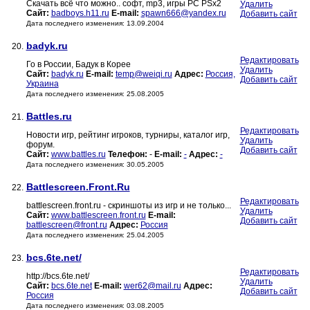
Скачать всё что можно.. софт, mp3, игры PC PSx2
Удалить
Сайт:
badboys.h11.ru
E-mail:
spawn666@yandex.ru
Добавить сайт
Дата последнего изменения: 13.09.2004
badyk.ru
20.
Редактировать
Го в России, Бадук в Корее
Удалить
Сайт:
badyk.ru
E-mail:
temp@weiqi.ru
Адрес:
Россия,
Добавить сайт
Украина
Дата последнего изменения: 25.08.2005
Battles.ru
21.
Редактировать
Новости игр, рейтинг игроков, турниры, каталог игр,
Удалить
форум.
Добавить сайт
Сайт:
www.battles.ru
Телефон:
-
E-mail:
-
Адрес:
-
Дата последнего изменения: 30.05.2005
Battlescreen.Front.Ru
22.
Редактировать
battlescreen.front.ru - скриншоты из игр и не только...
Удалить
Сайт:
www.battlescreen.front.ru
E-mail:
Добавить сайт
battlescreen@front.ru
Адрес:
Россия
Дата последнего изменения: 25.04.2005
bcs.6te.net/
23.
Редактировать
http://bcs.6te.net/
Удалить
Сайт:
bcs.6te.net
E-mail:
wer62@mail.ru
Адрес:
Добавить сайт
Россия
Дата последнего изменения: 03.08.2005