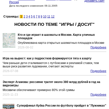
Добавить сайт
Россия
Дата последнего изменения: 09.11.2005
Страницы:
1
2
3
4
5
6
7
8
9
10
11
12
НОВОСТИ ПО ТЕМЕ "ИГРЫ / ДОСУГ"
Кто и где играет в шахматы в Москве. Карта уличных
площадок
Опубликована карта открытых шахматных площадок в Москве
2026-08-02
Подробнее
Игра на вырост: как у подростков формируется тяга к азарту
Чем раньше дети сталкиваются с лутбоксами и рекламой ставок, тем
выше риск развития лудомании, считают эксперты
2026-07-08
Подробнее
Эксперт Агамова: россияне тратят около 380 млрд рублей в год на
видеоигры
Москвичи обеспечивают примерно 80% этой суммы
2025-11-23
Подробнее
Суперфинал Кубка России по футболу пройдет в "Лужниках"