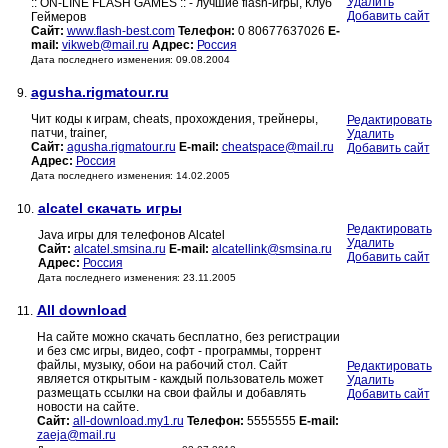
Удалить
:: ON-LINE FLASH GAMES :: - лучшие flash-игры, Клуб
Добавить сайт
Геймеров
Сайт:
www.flash-best.com
Телефон:
0 80677637026
E-
mail:
vikweb@mail.ru
Адрес:
Россия
Дата последнего изменения: 09.08.2004
agusha.rigmatour.ru
9.
Чит коды к играм, cheats, прохождения, трейнеры,
Редактировать
патчи, trainer,
Удалить
Сайт:
agusha.rigmatour.ru
E-mail:
cheatspace@mail.ru
Добавить сайт
Адрес:
Россия
Дата последнего изменения: 14.02.2005
alcatel скачать игры
10.
Редактировать
Java игры для телефонов Alcatel
Удалить
Сайт:
alcatel.smsina.ru
E-mail:
alcatellink@smsina.ru
Добавить сайт
Адрес:
Россия
Дата последнего изменения: 23.11.2005
All download
11.
На сайте можно скачать бесплатно, без регистрации
и без смс игры, видео, софт - программы, торрент
файлы, музыку, обои на рабочий стол. Сайт
Редактировать
является открытым - каждый пользователь может
Удалить
размещать ссылки на свои файлы и добавлять
Добавить сайт
новости на сайте.
Сайт:
all-download.my1.ru
Телефон:
5555555
E-mail:
zaeja@mail.ru