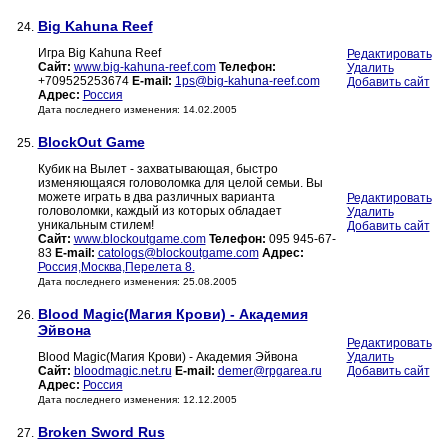
Big Kahuna Reef
24.
Игра Big Kahuna Reef
Редактировать
Сайт:
www.big-kahuna-reef.com
Телефон:
Удалить
+709525253674
E-mail:
1ps@big-kahuna-reef.com
Добавить сайт
Адрес:
Россия
Дата последнего изменения: 14.02.2005
BlockOut Game
25.
Кубик на Вылет - захватывающая, быстро
изменяющаяся головоломка для целой семьи. Вы
можете играть в два различных варианта
Редактировать
головоломки, каждый из которых обладает
Удалить
уникальным стилем!
Добавить сайт
Сайт:
www.blockoutgame.com
Телефон:
095 945-67-
83
E-mail:
catologs@blockoutgame.com
Адрес:
Россия,Москва,Перелета 8.
Дата последнего изменения: 25.08.2005
Blood Magic(Магия Крови) - Академия
26.
Эйвона
Редактировать
Blood Magic(Магия Крови) - Академия Эйвона
Удалить
Сайт:
bloodmagic.net.ru
E-mail:
demer@rpgarea.ru
Добавить сайт
Адрес:
Россия
Дата последнего изменения: 12.12.2005
Broken Sword Rus
27.