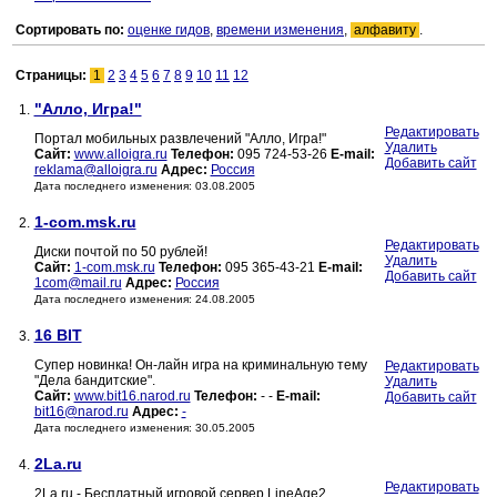
Сортировать по:
оценке гидов
,
времени изменения
,
алфавиту
.
Страницы:
1
2
3
4
5
6
7
8
9
10
11
12
"Алло, Игра!"
1.
Редактировать
Портал мобильных развлечений "Алло, Игра!"
Удалить
Сайт:
www.alloigra.ru
Телефон:
095 724-53-26
E-mail:
Добавить сайт
reklama@alloigra.ru
Адрес:
Россия
Дата последнего изменения: 03.08.2005
1-com.msk.ru
2.
Редактировать
Диски почтой по 50 рублей!
Удалить
Сайт:
1-com.msk.ru
Телефон:
095 365-43-21
E-mail:
Добавить сайт
1com@mail.ru
Адрес:
Россия
Дата последнего изменения: 24.08.2005
16 BIT
3.
Супер новинка! Он-лайн игра на криминальную тему
Редактировать
"Дела бандитские".
Удалить
Сайт:
www.bit16.narod.ru
Телефон:
- -
E-mail:
Добавить сайт
bit16@narod.ru
Адрес:
-
Дата последнего изменения: 30.05.2005
2La.ru
4.
Редактировать
2La.ru - Бесплатный игровой сервер LineAge2.