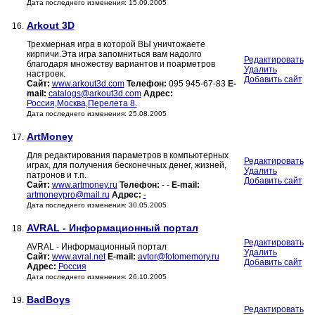
Дата последнего изменения: 15.09.2005
Arkout 3D
16.
Трехмерная игра в которой ВЫ уничтожаете
кирпичи.Эта игра запомниться вам надолго
Редактировать
благодаря множеству вариантов и поарметров
Удалить
настроек.
Добавить сайт
Сайт:
www.arkout3d.com
Телефон:
095 945-67-83
E-
mail:
catalogs@arkout3d.com
Адрес:
Россия,Москва,Перелета 8.
Дата последнего изменения: 25.08.2005
ArtMoney
17.
Для редактирования параметров в компьютерных
Редактировать
играх, для получения бесконечных денег, жизней,
Удалить
патронов и т.п.
Добавить сайт
Сайт:
www.artmoney.ru
Телефон:
- -
E-mail:
artmoneypro@mail.ru
Адрес:
-
Дата последнего изменения: 30.05.2005
AVRAL - Информационный портал
18.
Редактировать
AVRAL - Информационный портал
Удалить
Сайт:
www.avral.net
E-mail:
avtor@fotomemory.ru
Добавить сайт
Адрес:
Россия
Дата последнего изменения: 26.10.2005
BadBoys
19.
Редактировать