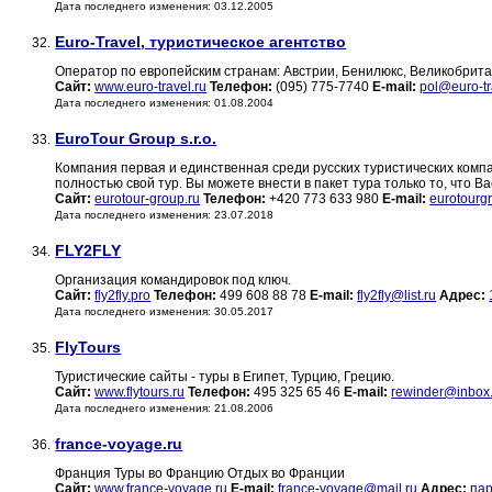
Дата последнего изменения: 03.12.2005
Euro-Travel, туристическое агентство
32.
Оператор по европейским странам: Австрии, Бенилюкс, Великобрита
Сайт:
www.euro-travel.ru
Телефон:
(095) 775-7740
E-mail:
pol@euro-tr
Дата последнего изменения: 01.08.2004
EuroTour Group s.r.o.
33.
Компания первая и единственная среди русских туристических комп
полностью свой тур. Вы можете внести в пакет тура только то, что В
Сайт:
eurotour-group.ru
Телефон:
+420 773 633 980
E-mail:
eurotour
Дата последнего изменения: 23.07.2018
FLY2FLY
34.
Организация командировок под ключ.
Сайт:
fly2fly.pro
Телефон:
499 608 88 78
E-mail:
fly2fly@list.ru
Адрес:
Дата последнего изменения: 30.05.2017
FlyTours
35.
Туристические сайты - туры в Египет, Турцию, Грецию.
Сайт:
www.flytours.ru
Телефон:
495 325 65 46
E-mail:
rewinder@inbox
Дата последнего изменения: 21.08.2006
france-voyage.ru
36.
Франция Туры во Францию Отдых во Франции
Сайт:
www.france-voyage.ru
E-mail:
france-voyage@mail.ru
Адрес:
па