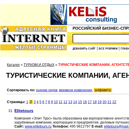
РОССИЙСКИЙ БИЗНЕС-СПР
|
|
ДОБАВИТЬ САЙТ
ВСЕ РУБРИКИ
ГЛАВ
Каталог
»
ТУРИЗМ И ОТДЫХ
»
ТУРИСТИЧЕСКИЕ КОМПАНИИ, АГЕНТСТ
ТУРИСТИЧЕСКИЕ КОМПАНИИ, АГЕ
Сортировать по:
оценке гидов
,
времени изменения
,
алфавиту
.
Страницы:
1
2
3
4
5
6
7
8
9
10
11
12
13
14
15
16
17
18
19
20
21
22
Elitetours
31.
Компания «Элит Турс» была образована как корпоративное агентств
зарубежные компании, корпорации и предприятия, деловые путешес
Сайт:
www.elitetours.ru
Телефон:
495 9812797
E-mail:
elitetours@mail