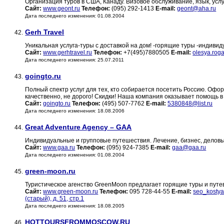
Организация туров в США, Канаду. Визовое обслуживание, язык, услуг
Сайт:
www.geont.ru
Телефон:
(095) 292-1413
E-mail:
geont@aha.ru
Дата последнего изменения: 01.08.2004
Gerh Travel
42.
Уникальная услуга-туры с доставкой на дом! -горящие туры -индиви
Сайт:
www.gerhtravel.ru
Телефон:
+7(495)7880505
E-mail:
olesya.rog
Дата последнего изменения: 25.07.2011
goingto.ru
43.
Полный спектр услуг для тех, кто собирается посетить Россию. Оф
качественно, не дорого! Скидки! Наша компания оказывает помощь
Сайт:
goingto.ru
Телефон:
(495) 507-7762
E-mail:
5380848@list.ru
Дата последнего изменения: 18.08.2006
Great Adventure Agency – GAA
44.
Индивидуальные и групповые путешествия. Лечение, бизнес, деловые
Сайт:
www.gaa.ru
Телефон:
(095) 924-7385
E-mail:
gaa@gaa.ru
Дата последнего изменения: 01.08.2004
green-moon.ru
45.
Туристическое агенство GreenMoon предлагает горящие туры и путев
Сайт:
www.green-moon.ru
Телефон:
095 728-44-55
E-mail:
seo_kostya
(старый), д. 51, стр.1
Дата последнего изменения: 18.08.2005
HOTTOURSFROMMOSCOW.RU
46.