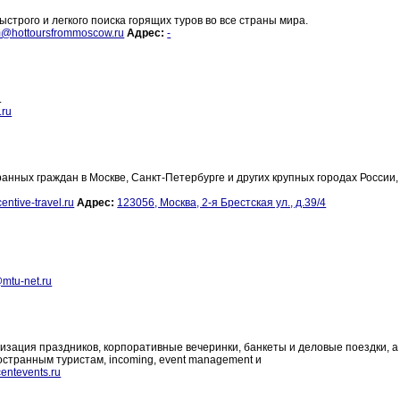
строго и легкого поиска горящих туров во все страны мира.
m@hottoursfrommoscow.ru
Адрес:
-
.
.ru
нных граждан в Москве, Санкт-Петербурге и других крупных городах России, 
entive-travel.ru
Адрес:
123056, Москва, 2-я Брестская ул., д.39/4
@mtu-net.ru
изация праздников, корпоративные вечеринки, банкеты и деловые поездки, а 
остранным туристам, incoming, event management и
entevents.ru