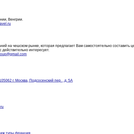
нии, Венгрии.
avel.ru
аний на чешском рынке, которая предлагает Вам самостоятельно составить ц
ас действительно интересует.
group@gmail.com
105062 г. Москва, Подсосенский пер. , д. 5А
.ru
риж туры франция