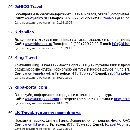
JeNICO Travel
56.
Бронирование железнодорожных и авиабилетов, отелей, оформлени
Сайт:
www.jenico.ru
Телефон:
(095) 926-4545
E-mail:
zayavka@jenico
Дата последнего изменения: 01.08.2004
Kidsmiles
57.
Экскурсии и отдых для школьников, а также взрослых и корпоративн
Сайт:
www.kidsmiles.ru
Телефон:
8 (903) 709 79 88
E-mail:
info@kidsm
Дата последнего изменения: 21.10.2010
King Travel
58.
Компания King Travel занимается организацией путешествий и прод
отдых, морские круизы, горнолыжные туры и многое другое. “King Tr
Сайт:
www.king-travel.ru
Телефон:
495 955-7904
E-mail:
info@king-tra
Дата последнего изменения: 29.05.2009
kuba-portal.com
59.
Все о Кубе, информация о городах и отелях, горящие туры.
Сайт:
www.kuba-portal.com
Телефон:
095 913-57-70
E-mail:
ab@rhn.r
Дата последнего изменения: 18.08.2005
LK Travel, туристическая фирма
60.
Поездки в Турцию, Египет, Тунис, Испанию, Кипр, Грецию, Чехию, ОАЭ
Сайт:
www.lktravel.ru
Телефон:
(095) 337-2233
E-mail:
lktravel@com2
Дата последнего изменения: 01.08.2004