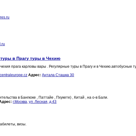
res.ru
l.ru
 туры в Прагу туры в Чехию
чехия прага карловы вары . Регулярные туры в Прагу и в Чехию.автобусные т
entraleurope.cz
Адрес:
Антала Сташка 30
льства в Бангкоке , Паттайе , Пхукете) , Китай , на о-в Бали.
Адрес:
г.Москва, ул. Лесная, д.43
иабилеты, визы.