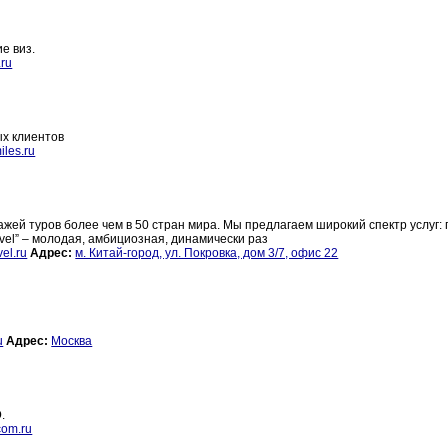
е виз.
.ru
ых клиентов
iles.ru
ажей туров более чем в 50 стран мира. Мы предлагаем широкий спектр услуг:
avel” – молодая, амбициозная, динамически раз
vel.ru
Адрес:
м. Китай-город, ул. Покровка, дом 3/7, офис 22
u
Адрес:
Москва
.
com.ru