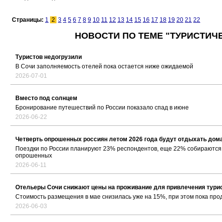
Страницы:
1
2
3
4
5
6
7
8
9
10
11
12
13
14
15
16
17
18
19
20
21
22
НОВОСТИ ПО ТЕМЕ "ТУРИСТИЧЕ
Туристов недогрузили
В Сочи заполняемость отелей пока остается ниже ожидаемой
2026-07-01
Вместо под солнцем
Бронирование путешествий по России показало спад в июне
2026-06-22
Четверть опрошенных россиян летом 2026 года будут отдыхать дом
Поездки по России планируют 23% респондентов, еще 22% собираются 
опрошенных
2026-06-11
Отельеры Сочи снижают цены на проживание для привлечения тури
Стоимость размещения в мае снизилась уже на 15%, при этом пока про
2026-06-03