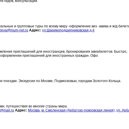
и гидов, консультации.
дуальные и групповые туры по всему миру -оформление виз -авива и ж/д биле
aleva@mum-net.ru
Адрес:
ул.Шарикоподшипниковская,д.4
ормления приглашений для иностранцев, бронирования авиабилетов. Быстро,
 в оформлении приглашений для иностранных граждан. Офо
 поездки. Экскурсии по Москве, Подмосковью, городам Золотого Кольца.
ки, путешествия во многие страны мира.
@mail.ru
Адрес:
Москва, м. Смоленская (Арбатско-покровская линия), ул. Арб