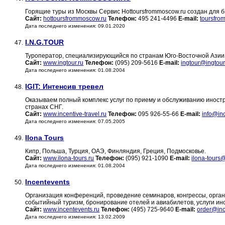
Горящие туры из Москвы Сервис Hottoursfrommoscow.ru создан для бы
Сайт:
hottoursfrommoscow.ru
Телефон:
495 241-4496
E-mail:
toursfro
Дата последнего изменения: 09.01.2020
I.N.G.TOUR
47.
Туроператор, специализирующийся по странам Юго-Восточной Азии
Сайт:
www.ingtour.ru
Телефон:
(095) 209-5616
E-mail:
ingtour@ingtour
Дата последнего изменения: 01.08.2004
IGIT: Интенсив тревел
48.
Оказываем полный комплекс услуг по приему и обслуживанию иностра
странах СНГ.
Сайт:
www.incentive-travel.ru
Телефон:
095 926-55-66
E-mail:
info@inc
Дата последнего изменения: 07.05.2005
Ilona Tours
49.
Кипр, Польша, Турция, ОАЭ, Финляндия, Греция, Подмосковье.
Сайт:
www.ilona-tours.ru
Телефон:
(095) 921-1090
E-mail:
ilona-tours
Дата последнего изменения: 01.08.2004
Incentevents
50.
Организация конференций, проведение семинаров, конгрессы, орган
событийный туризм, бронирование отелей и авиабилетов, услуги ин
Сайт:
www.incentevents.ru
Телефон:
(495) 725-9640
E-mail:
order@inc
Дата последнего изменения: 13.02.2009