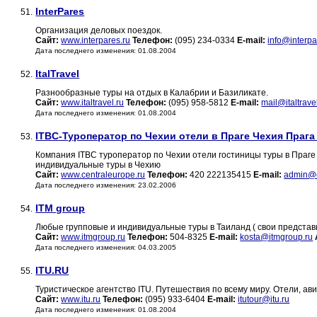
InterPares
51.
Организация деловых поездок.
Сайт:
www.interpares.ru
Телефон:
(095) 234-0334
E-mail:
info@interpa
Дата последнего изменения: 01.08.2004
ItalTravel
52.
Разнообразные туры на отдых в Калабрии и Базиликате.
Сайт:
www.italtravel.ru
Телефон:
(095) 958-5812
E-mail:
mail@italtrave
Дата последнего изменения: 01.08.2004
ITBC-Туроператор по Чехии отели в Праге Чехия Прага
53.
Компания ITBC туроператор по Чехии отели гостиницы туры в Праге 
индивидуальные туры в Чехию
Сайт:
www.centraleurope.ru
Телефон:
420 222135415
E-mail:
admin@c
Дата последнего изменения: 23.02.2006
ITM group
54.
Любые групповые и индивидуальные туры в Таиланд ( свои представите
Сайт:
www.itmgroup.ru
Телефон:
504-8325
E-mail:
kosta@itmgroup.ru
Дата последнего изменения: 04.03.2005
ITU.RU
55.
Туристическое агентство ITU. Путешествия по всему миру. Отели, ав
Сайт:
www.itu.ru
Телефон:
(095) 933-6404
E-mail:
itutour@itu.ru
Дата последнего изменения: 01.08.2004