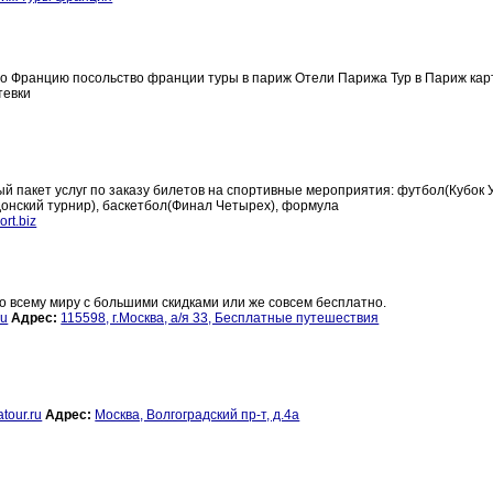
о Францию посольство франции туры в париж Отели Парижа Тур в Париж кар
тевки
ый пакет услуг по заказу билетов на спортивные мероприятия: футбол(Кубок
донский турнир), баскетбол(Финал Четырех), формула
ort.biz
о всему миру с большими скидками или же совсем бесплатно.
ru
Адрес:
115598, г.Москва, а/я 33, Бесплатные путешествия
tour.ru
Адрес:
Москва, Волгоградский пр-т, д.4а