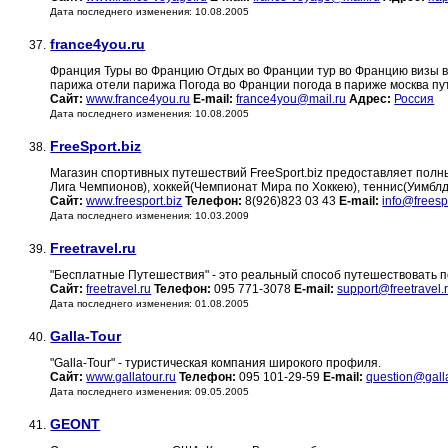
Дата последнего изменения: 10.08.2005
france4you.ru
37.
Франция Туры во Францию Отдых во Франции тур во Францию визы в
парижа отели парижа Погода во Франции погода в париже москва пу
Сайт:
www.france4you.ru
E-mail:
france4you@mail.ru
Адрес:
Россия
Дата последнего изменения: 10.08.2005
FreeSport.biz
38.
Магазин спортивных путешествий FreeSport.biz предоставляет полн
Лига Чемпионов), хоккей(Чемпионат Мира по Хоккею), теннис(Уимбл
Сайт:
www.freesport.biz
Телефон:
8(926)823 03 43
E-mail:
info@freesp
Дата последнего изменения: 10.03.2009
Freetravel.ru
39.
"Бесплатные Путешествия" - это реальный способ путешествовать п
Сайт:
freetravel.ru
Телефон:
095 771-3078
E-mail:
support@freetravel.
Дата последнего изменения: 01.08.2005
Galla-Tour
40.
"Galla-Tour" - туристическая компания широкого профиля.
Сайт:
www.gallatour.ru
Телефон:
095 101-29-59
E-mail:
question@galla
Дата последнего изменения: 09.05.2005
GEONT
41.