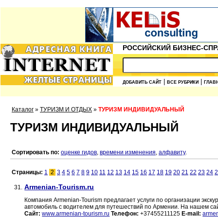
РОССИЙСКИЙ БИЗНЕС-СПР
|
|
ДОБАВИТЬ САЙТ
ВСЕ РУБРИКИ
ГЛАВ
Каталог
»
ТУРИЗМ И ОТДЫХ
»
ТУРИЗМ ИНДИВИДУАЛЬНЫЙ
ТУРИЗМ ИНДИВИДУАЛЬНЫЙ
Сортировать по:
оценке гидов
,
времени изменения
,
алфавиту
.
Страницы:
1
2
3
4
5
6
7
8
9
10
11
12
13
14
15
16
17
18
19
20
21
22
23
24
2
Armenian-Tourism.ru
31.
Компания Armenian-Tourism предлагает услуги по организации экскур
автомобиль с водителем для путешествий по Армении. На нашем с
Сайт:
www.armenian-tourism.ru
Телефон:
+37455211125
E-mail:
arme