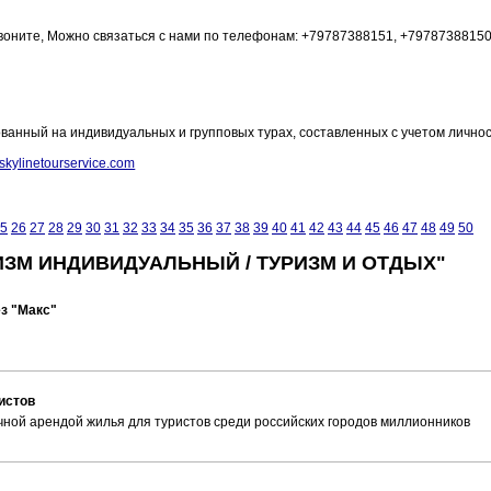
 звоните, Можно связаться с нами по телефонам: +79787388151, +7978738815
ванный на индивидуальных и групповых турах, составленных с учетом личнос
skylinetourservice.com
5
26
27
28
29
30
31
32
33
34
35
36
37
38
39
40
41
42
43
44
45
46
47
48
49
50
ИЗМ ИНДИВИДУАЛЬНЫЙ / ТУРИЗМ И ОТДЫХ"
ез "Макс"
истов
чной арендой жилья для туристов среди российских городов миллионников