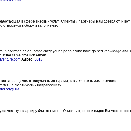
работающая в сфере визовых услуг. Клиенты и партнеры нам доверяют, и вот 
но относимся к сбору и заполнению
group of Armenian educated crazy young people who have gained knowledge and sk
d at the same time rich Armen
dventure.com
Адрес:
0018
я как «горящими» и популярными турами, так и «сложными» заказами —
емся на экзотических направлениях.
ator.od@i.ua
вухкомнатную квартиру близко к морю. Описание, фото и видео Вы можете по