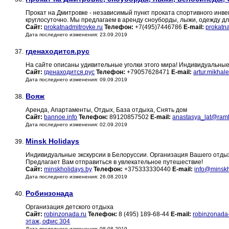
Прокат на Дмитровке - независимый пункт проката спортивного инве
круглосуточно. Мы предлагаем в аренду сноуборды, лыжи, одежду д
Сайт:
prokatnadmitrovke.ru
Телефон:
+7(495)7446786
E-mail:
prokatn
Дата последнего изменения: 23.09.2019
гденаходится.рус
37.
На сайте описаны удивительные уголки этого мира! Индивидуальные
Сайт:
гденаходится.рус
Телефон:
+79057628471
E-mail:
artur.mikha
Дата последнего изменения: 09.09.2019
Вояж
38.
Аренда, Апартаменты, Отдых, База отдыха, Снять дом
Сайт:
bannoe.info
Телефон:
89120857502
E-mail:
anastasya_lat@ramb
Дата последнего изменения: 02.09.2019
Minsk Holidays
39.
Индивидуальные экскурсии в Белоруссии. Организация Вашего отдых
Предлагает Вам отправиться в увлекательное путешествие!
Сайт:
minskholidays.by
Телефон:
+375333330440
E-mail:
info@minskh
Дата последнего изменения: 26.08.2019
Робинзонада
40.
Организация детского отдыха
Сайт:
robinzonada.ru
Телефон:
8 (495) 189-68-44
E-mail:
robinzonada
этаж, офис 304
Дата последнего изменения: 08.08.2019