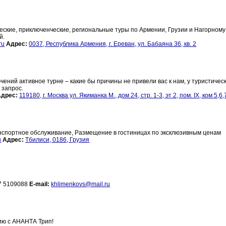
ческие, приключенческие, региональные туры по Армении, Грузии и Нагорному
й.
ru
Адрес:
0037, Республика Армения, г. Ереван, ул. Бабаяна 36, кв. 2
ний активное турне – какие бы причины не привели вас к нам, у туристичес
 запрос.
Адрес:
119180, г. Москва ул. Якиманка М., дом 24, стр. 1-3, эт 2, пом. IX, ком 5,6,
анспортное обслуживание, Размещение в гостиницах по эксклюзивным ценам
u
Адрес:
Тбилиси, 0186, Грузия
17 5109088
E-mail:
khlimenkovs@mail.ru
ию с АНАНТА Трип!