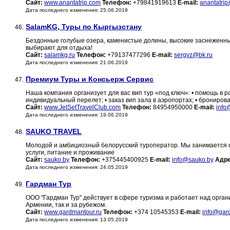
Сайт:
www.anantatrip.com
Телефон:
+79841919613
E-mail:
anantatri
Дата последнего изменения: 25.06.2019
SalamKG, Туры по Кыргызстану
46.
Бездонные голубые озера, каменистые долины, высокие заснеженны
выбирают для отдыха!
Сайт:
salamkg.ru
Телефон:
+79137477296
E-mail:
sergvz@bk.ru
Дата последнего изменения: 21.06.2019
Премиум Туры и Консьерж Сервис
47.
Наша компания организует для вас вип тур «под ключ»: • помощь в р
индивидуальный перелет; • заказ вип зала в аэропортах; • брониро
Сайт:
www.JetSetTravelClub.com
Телефон:
84954950000
E-mail:
info
Дата последнего изменения: 19.06.2019
SAUKO TRAVEL
48.
Молодой и амбициозный белорусский туроператор. Мы занимается ор
услуги, питание и проживание
Сайт:
sauko.by
Телефон:
+375445400925
E-mail:
info@sauko.by
Адре
Дата последнего изменения: 24.05.2019
Гардман Тур
49.
ООО "Гардман Тур" действует в сфере туризма и работает над орган
Армении, так и за рубежом.
Сайт:
www.gardmantour.ru
Телефон:
+374 10545353
E-mail:
info@gar
Дата последнего изменения: 13.05.2019