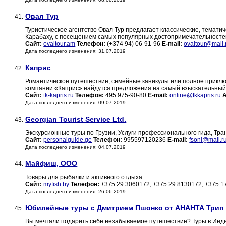
Овал Тур
41.
Туристическое агентство Овал Тур предлагает классические, темати
Карабаху, с посещением самых популярных достопримечательносте
Сайт:
ovaltour.am
Телефон:
(+374 94) 06-91-96
E-mail:
ovaltour@mail.
Дата последнего изменения: 31.07.2019
Каприс
42.
Романтическое путешествие, семейные каникулы или полное приключе
компании «Каприс» найдутся предложения на самый взыскательный
Сайт:
tk-kapris.ru
Телефон:
495 975-90-80
E-mail:
online@tkkapris.ru
Дата последнего изменения: 09.07.2019
Georgian Tourist Service Ltd.
43.
Экскурсионные туры по Грузии, Услуги профессионального гида, Тр
Сайт:
personalguide.ge
Телефон:
995597120236
E-mail:
fsoni@mail.r
Дата последнего изменения: 04.07.2019
Майфиш, ООО
44.
Товары для рыбалки и активного отдыха.
Сайт:
myfish.by
Телефон:
+375 29 3060172, +375 29 8130172, +375 
Дата последнего изменения: 26.06.2019
Юбилейные туры с Дмитрием Пшонко от АНАНТА Трип
45.
Вы мечтали подарить себе незабываемое путешествие? Туры в Инд