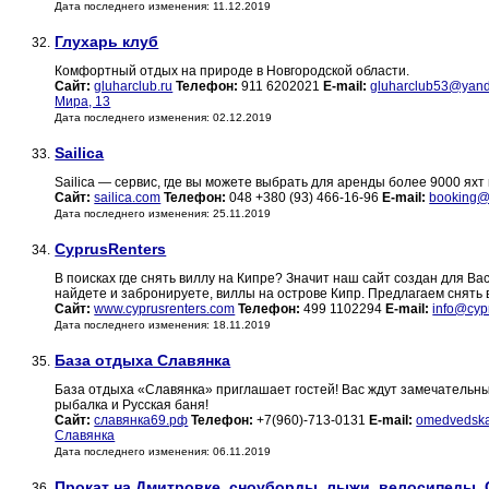
Дата последнего изменения: 11.12.2019
Глухарь клуб
32.
Комфортный отдых на природе в Новгородской области.
Сайт:
gluharclub.ru
Телефон:
911 6202021
E-mail:
gluharclub53@yand
Мира, 13
Дата последнего изменения: 02.12.2019
Sailica
33.
Sailica — сервис, где вы можете выбрать для аренды более 9000 яхт 
Сайт:
sailica.com
Телефон:
048 +380 (93) 466-16-96
E-mail:
booking@
Дата последнего изменения: 25.11.2019
CyprusRenters
34.
В поисках где снять виллу на Кипре? Значит наш сайт создан для 
найдете и забронируете, виллы на острове Кипр. Предлагаем снять 
Сайт:
www.cyprusrenters.com
Телефон:
499 1102294
E-mail:
info@cyp
Дата последнего изменения: 18.11.2019
База отдыха Славянка
35.
База отдыха «Славянка» приглашает гостей! Вас ждут замечательны
рыбалка и Русская баня!
Сайт:
славянка69.рф
Телефон:
+7(960)-713-0131
E-mail:
omedvedsk
Славянка
Дата последнего изменения: 06.11.2019
Прокат на Дмитровке, сноуборды, лыжи, велосипеды,
36.