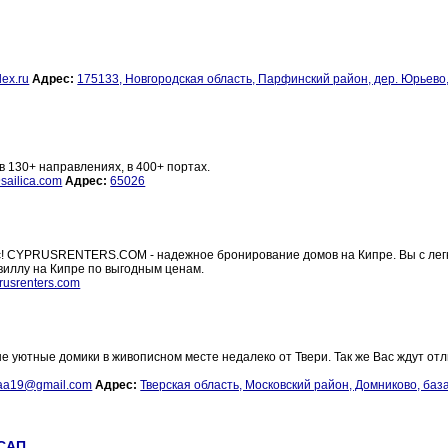
ex.ru
Адрес:
175133, Новгородская область, Парфинский район, дер. Юрьево,
в 130+ направлениях, в 400+ портах.
sailica.com
Адрес:
65026
Вас! CYPRUSRENTERS.COM - надежное бронирование домов на Кипре. Вы с лег
виллу на Кипре по выгодным ценам.
rusrenters.com
е уютные домики в живописном месте недалеко от Твери. Так же Вас ждут от
aa19@gmail.com
Адрес:
Тверская область, Московский район, Домниково, баз
 САП