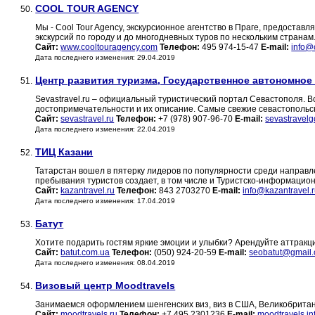
COOL TOUR AGENCY
50.
Мы - Cool Tour Agency, экскурсионное агентство в Праге, предоста
экскурсий по городу и до многодневных туров по нескольким странам
Сайт:
www.cooltouragency.com
Телефон:
495 974-15-47
E-mail:
info@
Дата последнего изменения: 29.04.2019
Центр развития туризма, Государственное автономное
51.
Sevastravel.ru – официальный туристический портал Севастополя. В
достопримечательности и их описание. Самые свежие севастопольск
Сайт:
sevastravel.ru
Телефон:
+7 (978) 907-96-70
E-mail:
sevastravel
Дата последнего изменения: 22.04.2019
ТИЦ Казани
52.
Татарстан вошел в пятерку лидеров по популярности среди направл
пребывания туристов создает, в том числе и Туристско-информацион
Сайт:
kazantravel.ru
Телефон:
843 2703270
E-mail:
info@kazantravel.
Дата последнего изменения: 17.04.2019
Батут
53.
Хотите подарить гостям яркие эмоции и улыбки? Арендуйте аттракц
Сайт:
batut.com.ua
Телефон:
(050) 924-20-59
E-mail:
seobatut@gmail
Дата последнего изменения: 08.04.2019
Визовый центр Moodtravels
54.
Занимаемся оформлением шенгенских виз, виз в США, Великобритан
Сайт:
moodtravels.ru
Телефон:
+7 495 2301236
E-mail:
moodtravels.i