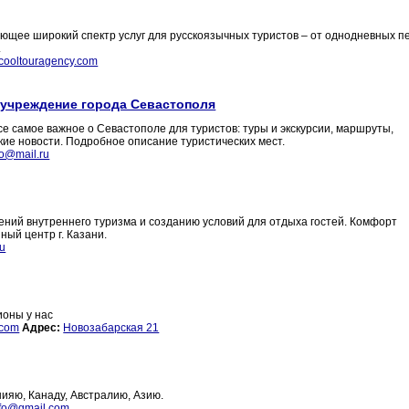
вляющее широкий спектр услуг для русскоязычных туристов – от однодневных 
.
cooltouragency.com
 учреждение города Севастополя
се самое важное о Севастополе для туристов: туры и экскурсии, маршруты,
ие новости. Подробное описание туристических мест.
go@mail.ru
ений внутреннего туризма и созданию условий для отдыха гостей. Комфорт
ный центр г. Казани.
ru
ионы у нас
.com
Адрес:
Новозабарская 21
ияю, Канаду, Австралию, Азию.
nfo@gmail.com