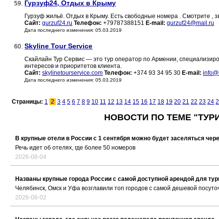
Гурзуф24, Отдых в Крыму
59.
Гурзуф жильё. Отдых в Крыму. Есть свободные номера . Смотрите ,
Сайт:
gurzuf24.ru
Телефон:
+79787388151
E-mail:
gurzuf24@mail.ru
Дата последнего изменения: 05.03.2019
Skyline Tour Service
60.
Скайлайн Тур Сервис — это тур оператор по Армении, специализиро
интересов и приоритетов клиента.
Сайт:
skylinetourservice.com
Телефон:
+374 93 34 95 30
E-mail:
info@
Дата последнего изменения: 05.03.2019
Страницы:
1
2
3
4
5
6
7
8
9
10
11
12
13
14
15
16
17
18
19
20
21
22
23
24
2
НОВОСТИ ПО ТЕМЕ "ТУР
В крупные отели в России с 1 сентября можно будет заселяться чер
Речь идет об отелях, где более 50 номеров
2026-08-04
Названы крупные города России с самой доступной арендой для тур
Челябинск, Омск и Уфа возглавили топ городов с самой дешевой посуто
2026-08-02