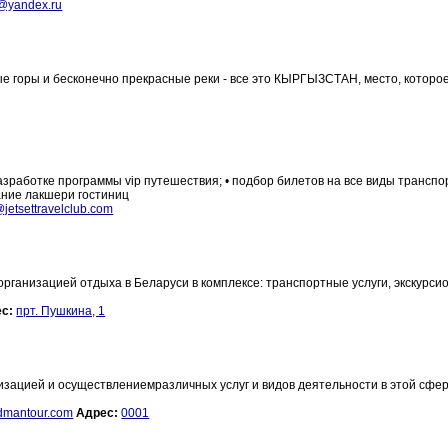
p@yandex.ru
е горы и бесконечно прекрасные реки - все это КЫРГЫЗСТАН, место, которо
азработке программы vip путешествия; • подбор билетов на все виды транспор
вание лакшери гостиниц
@jetsettravelclub.com
ганизацией отдыха в Беларуси в комплексе: транспортные услуги, экскурси
с:
прт. Пушкина, 1
изацией и осуществлениемразличных услуг и видов деятельности в этой сфер
dmantour.com
Адрес:
0001