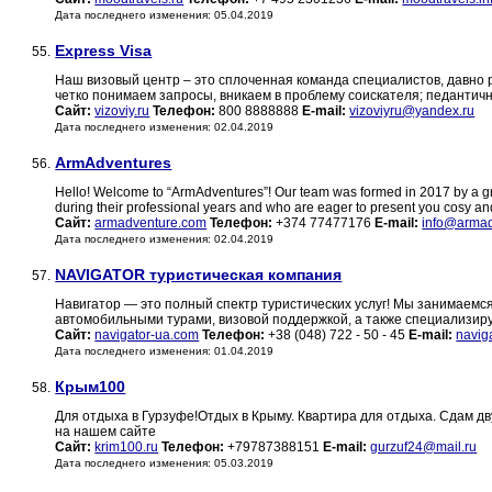
Дата последнего изменения: 05.04.2019
Express Visa
55.
Наш визовый центр – это сплоченная команда специалистов, давно 
четко понимаем запросы, вникаем в проблему соискателя; педантич
Сайт:
vizoviy.ru
Телефон:
800 8888888
E-mail:
vizoviyru@yandex.ru
Дата последнего изменения: 02.04.2019
ArmAdventures
56.
Hello! Welcome to “ArmAdventures”! Our team was formed in 2017 by a 
during their professional years and who are eager to present you cosy an
Сайт:
armadventure.com
Телефон:
+374 77477176
E-mail:
info@arma
Дата последнего изменения: 02.04.2019
NAVIGATOR туристическая компания
57.
Навигатор — это полный спектр туристических услуг! Мы занимаемс
автомобильными турами, визовой поддержкой, а также специализиру
Сайт:
navigator-ua.com
Телефон:
+38 (048) 722 - 50 - 45
E-mail:
navig
Дата последнего изменения: 01.04.2019
Крым100
58.
Для отдыха в Гурзуфе!Отдых в Крыму. Квартира для отдыха. Сдам д
на нашем сайте
Сайт:
krim100.ru
Телефон:
+79787388151
E-mail:
gurzuf24@mail.ru
Дата последнего изменения: 05.03.2019