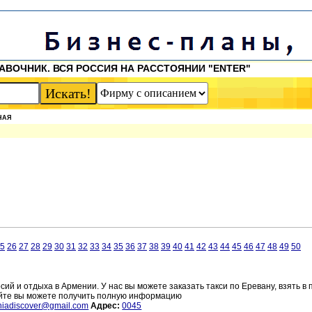
АВОЧНИК. ВСЯ РОССИЯ НА РАССТОЯНИИ "ENTER"
НАЯ
5
26
27
28
29
30
31
32
33
34
35
36
37
38
39
40
41
42
43
44
45
46
47
48
49
50
сий и отдыха в Армении. У нас вы можете заказать такси по Еревану, взять в 
айте вы можете получить полную информацию
niadiscover@gmail.com
Адрес:
0045