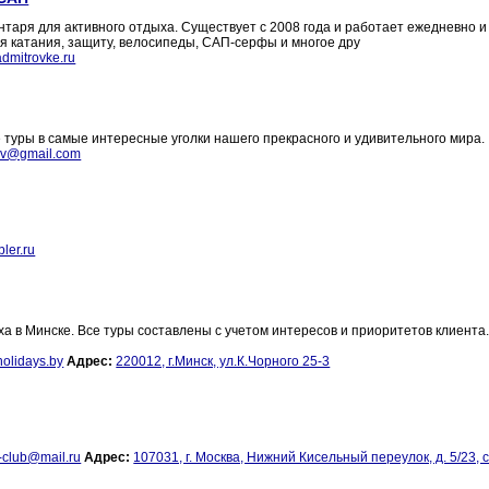
нтаря для активного отдыха. Существует с 2008 года и работает ежедневно и
ля катания, защиту, велосипеды, САП-серфы и многое дру
admitrovke.ru
 туры в самые интересные уголки нашего прекрасного и удивительного мира.
lev@gmail.com
ler.ru
а в Минске. Все туры составлены с учетом интересов и приоритетов клиента
olidays.by
Адрес:
220012, г.Минск, ул.К.Чорного 25-3
-club@mail.ru
Адрес:
107031, г. Москва, Нижний Кисельный переулок, д. 5/23, ст