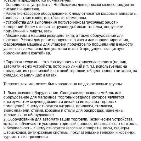
товары и предлагаются покупателям.
- Холодильные устройства. Необходимы для продажи свежих продуктов
питания и напитков.
- Расчётно-кассовое оборудование. К нему относятся кассовые аппараты,
сканеры штрих-кодов, платёжные терминалы.
- Устройства для выполнения погрузочно-разгрузочных работ и
измерений. К ним относятся грузоподъёмные тележки, погрузчики,
подъёмники и лифты, весы.
- Механизмы и машины режущего типа, а также оборудование для
фасовки. Резаки для резки продуктов на части или порционирования,
фасовочные машины для упаковки продуктов по порциям или в ёмкости,
упаковочные машины для упаковки готовой продукции в защитную
оболочку или в контейнер.
* Торговая техника — это совокупность технических средств (машин,
автоматических устройств, поточных линий и т. п.), используемых на
предприятиях розничной и оптовой торговли, общественного питания, на
складах, хранилищах и базах.
Торговая техника может быть разделена на две основные группы:
1. Выставочное оборудование. Специализированная мебель или
оборудование для магазинов, торговых отделов, которое является
инструментом мерчендайзинга и дизайна интерьера торговых
помещений. К нему относятся витрины, прилавки, стеллажи,
экономпанели, стойки, корзины и столы для распродаж, манекены,
холодильное оборудование.
2. Оборудование для автоматизации торговли. Технические устройства,
которые облегчают и ускоряют торговый процесс, повышают его контроль
и безопасность. К нему относятся кассовые аппараты, весы, сканеры
штрих-кодов, антикражные системы, покупательские тележки и корзинки,
турникеты и ограждения.