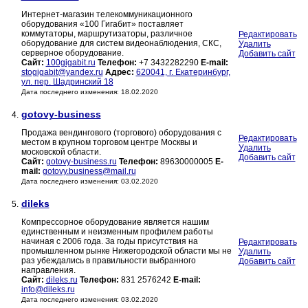
Интернет-магазин телекоммуникационного
оборудования «100 Гигабит» поставляет
коммутаторы, маршрутизаторы, различное
Редактировать
оборудование для систем видеонаблюдения, СКС,
Удалить
серверное оборудование.
Добавить сайт
Сайт:
100gigabit.ru
Телефон:
+7 3432282290
E-mail:
stogigabit@yandex.ru
Адрес:
620041, г. Екатеринбург,
ул. пер. Шадринский 18
Дата последнего изменения: 18.02.2020
gotovy-business
4.
Продажа вендингового (торгового) оборудования с
Редактировать
местом в крупном торговом центре Москвы и
Удалить
московской области.
Добавить сайт
Сайт:
gotovy-business.ru
Телефон:
89630000005
E-
mail:
gotovy.business@mail.ru
Дата последнего изменения: 03.02.2020
dileks
5.
Компрессорное оборудование является нашим
единственным и неизменным профилем работы
начиная с 2006 года. За годы присутствия на
Редактировать
промышленном рынке Нижегородской области мы не
Удалить
раз убеждались в правильности выбранного
Добавить сайт
направления.
Сайт:
dileks.ru
Телефон:
831 2576242
E-mail:
info@dileks.ru
Дата последнего изменения: 03.02.2020