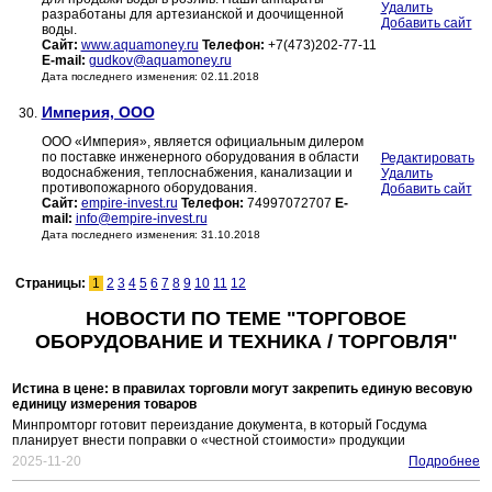
Удалить
разработаны для артезианской и доочищенной
Добавить сайт
воды.
Сайт:
www.aquamoney.ru
Телефон:
+7(473)202-77-11
E-mail:
gudkov@aquamoney.ru
Дата последнего изменения: 02.11.2018
Империя, ООО
30.
ООО «Империя», является официальным дилером
по поставке инженерного оборудования в области
Редактировать
водоснабжения, теплоснабжения, канализации и
Удалить
противопожарного оборудования.
Добавить сайт
Сайт:
empire-invest.ru
Телефон:
74997072707
E-
mail:
info@empire-invest.ru
Дата последнего изменения: 31.10.2018
Страницы:
1
2
3
4
5
6
7
8
9
10
11
12
НОВОСТИ ПО ТЕМЕ "ТОРГОВОЕ
ОБОРУДОВАНИЕ И ТЕХНИКА / ТОРГОВЛЯ"
Истина в цене: в правилах торговли могут закрепить единую весовую
единицу измерения товаров
Минпромторг готовит переиздание документа, в который Госдума
планирует внести поправки о «честной стоимости» продукции
2025-11-20
Подробнее