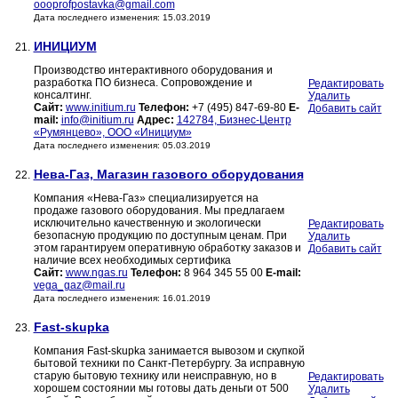
oooprofpostavka@gmail.com
Дата последнего изменения: 15.03.2019
ИНИЦИУМ
21.
Производство интерактивного оборудования и
разработка ПО бизнеса. Сопровождение и
Редактировать
консалтинг.
Удалить
Сайт:
www.initium.ru
Телефон:
+7 (495) 847-69-80
E-
Добавить сайт
mail:
info@initium.ru
Адрес:
142784, Бизнес-Центр
«Румянцево», ООО «Инициум»
Дата последнего изменения: 05.03.2019
Нева-Газ, Магазин газового оборудования
22.
Компания «Нева-Газ» специализируется на
продаже газового оборудования. Мы предлагаем
исключительно качественную и экологически
Редактировать
безопасную продукцию по доступным ценам. При
Удалить
этом гарантируем оперативную обработку заказов и
Добавить сайт
наличие всех необходимых сертифика
Сайт:
www.ngas.ru
Телефон:
8 964 345 55 00
E-mail:
vega_gaz@mail.ru
Дата последнего изменения: 16.01.2019
Fast-skupka
23.
Компания Fast-skupka занимается вывозом и скупкой
бытовой техники по Санкт-Петербургу. За исправную
старую бытовую технику или неисправную, но в
Редактировать
хорошем состоянии мы готовы дать деньги от 500
Удалить