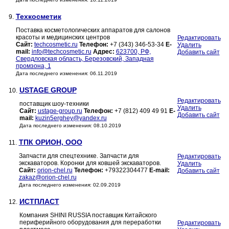
Техкосметик
9.
Поставка косметологических аппаратов для салонов
красоты и медицинских центров
Редактировать
Сайт:
techcosmetic.ru
Телефон:
+7 (343) 346-53-34
E-
Удалить
mail:
info@techcosmetic.ru
Адрес:
623700, РФ,
Добавить сайт
Свердловская область, Березовский, Западная
промзона, 1
Дата последнего изменения: 06.11.2019
USTAGE GROUP
10.
Редактировать
поставщик шоу-техники
Удалить
Сайт:
ustage-group.ru
Телефон:
+7 (812) 409 49 91
E-
Добавить сайт
mail:
kuzin5erghey@yandex.ru
Дата последнего изменения: 08.10.2019
ТПК ОРИОН, ООО
11.
Запчасти для спецтехнике. Запчасти для
Редактировать
экскаваторов. Коронки для ковшей экскаваторов.
Удалить
Сайт:
orion-chel.ru
Телефон:
+79322304477
E-mail:
Добавить сайт
zakaz@orion-chel.ru
Дата последнего изменения: 02.09.2019
ИСТПЛАСТ
12.
Компания SHINI RUSSIA поставщик Китайского
периферийного оборудования для переработки
Редактировать