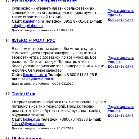
КупиТехно, Интернет-магазин
15.
КупиТехно - интернет-магазин сельхозтехники,
Редактировать
садовой и силовой техники, электроинструмента, а
Удалить
также строительной техники.
Добавить сайт
Сайт:
kupitehno.ru
Телефон:
3952 97-01-01
E-mail:
info@kupitehno.ru
Дата последнего изменения: 11.06.2019
ФЛЕКС-Н-РОЛЛ РУС
16.
В нашем интернет-магазине Вы можете купить
самоклеящиеся термотрансферные этикетки и
термоэтикетки, с доставкой по всей России. Все
Редактировать
размеры. Оптом – скидки. Термоэтикетки от
Удалить
белорусского производителя, лидера рынка «Флекс-
Добавить сайт
н-ролл». Отличное качество
Сайт:
flexnroll-rus.ru
Телефон:
8 800 511 51 25
E-
mail:
sales@flex-n-roll.ru
Дата последнего изменения: 28.05.2019
Toster.if.ua
17.
Інтернет магазин побутової техніки та всього, що вам
потрібно з новітніх технологій. Продаж техніки,
Редактировать
ремонт техніки, побутова техніка, кухонна техніка,
Удалить
вбудована техніка
Добавить сайт
Сайт:
toster.if.ua
Телефон:
+380675443388
E-mail:
firisha2@gmail.com
Дата последнего изменения: 24.05.2019
Utake-Вологда
18.