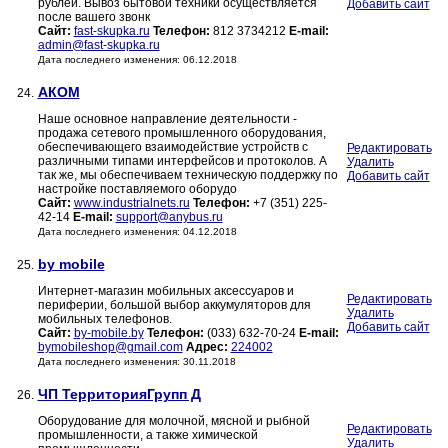
рублей. Вывоз бытовой техники осуществляется
Добавить сайт
после вашего звонк
Сайт:
fast-skupka.ru
Телефон:
812 3734212
E-mail:
admin@fast-skupka.ru
Дата последнего изменения: 06.12.2018
АКОМ
24.
Наше основное направление деятельности -
продажа сетевого промышленного оборудования,
обеспечивающего взаимодействие устройств с
Редактировать
различными типами интерфейсов и протоколов. А
Удалить
так же, мы обеспечиваем техническую поддержку по
Добавить сайт
настройке поставляемого оборудо
Сайт:
www.industrialnets.ru
Телефон:
+7 (351) 225-
42-14
E-mail:
support@anybus.ru
Дата последнего изменения: 04.12.2018
by mobile
25.
Интернет-магазин мобильных аксессуаров и
Редактировать
периферии, большой выбор аккумуляторов для
Удалить
мобильных телефонов.
Добавить сайт
Сайт:
by-mobile.by
Телефон:
(033) 632-70-24
E-mail:
bymobileshop@gmail.com
Адрес:
224002
Дата последнего изменения: 30.11.2018
ЧП ТерриторияГрупп Д
26.
Оборудование для молочной, мясной и рыбной
Редактировать
промышленности, а также химической
Удалить