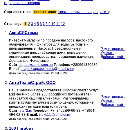
кодирование товаров
Сортировать по:
оценке гидов
,
времени изменения
,
алфавиту
.
Страницы:
1
2
3
4
5
6
7
8
9
10
11
12
АкваСИСтемы
1.
Интернет-магазин по продаже насосов, насосного
оборудования и фильтров для воды. Бытовые и
промышленные. Насосы: Поверхностные и
Редактировать
скважинные для: снабжения дома, помещения,
Удалить
организации, производства, повышения давления.
Добавить сайт
Дренажные. Фекальные.
Сайт:
aquasystems.com.ua
Телефон:
+380661320535
E-mail:
magaz.aquasystems@gmail.com
Дата последнего изменения: 26.03.2020
АвтоТрансСтрой, ООО
2.
Наша компания предоставляет широких спектр услуг.
Ежемесячно более 200 российских потребителей
Редактировать
становятся нашими клиентами. Мы предлагаем
Удалить
купить трубы металлические по ценам, которые не
Добавить сайт
предложит ни один наш конкурент.
Сайт:
ats72.ru
Телефон:
+7 (3452)99-66-88, +7 (904)
494-62-33
E-mail:
sibks11@rambler.ru
Дата последнего изменения: 25.03.2020
100 Гигабит
3.