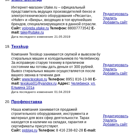
Интернет-магазин Utake.ru – официальный
представитель ведущих производителей бензо и
Редактировать
электротехнического оборудования «Ресанта»,
Удалить
«Huter» и «Вихрь», входящих в топ крупнейших
Добавить сайт
брендов, специализирующихся в данной отрасли.
Сайт:
vologda.utake.ru
Телефон:
88007773542
E-
mail:
take@utake.ru
Дата последнего изменения: 21.05.2019
Texskup
19.
Компания Texskup занимается скупкой и вывозом бу
стиральных машин и холодильников по Челябинску.
За исправную старую технику в приличном
Редактировать
состоянии мы готовы дать деньги от 300 рублей.
Удалить
Вывоз стиральных машин осуществляется после
Добавить сайт
вашего звонка в течении дня
Сайт:
www.texskup.ru
Телефон:
8951 816-13-98
E-
mail:
texskup01@yandex.ru
Адрес:
Челябинск, ул.
Елькина 101а
Дата последнего изменения: 01.04.2019
Профпоставка
20.
Наша компания занимается продажей
строительного оборудования, инструмента и
Редактировать
материал для всех сфер деятельности. Тарах
Удалить
находится в наличии на складах, гарантия и
Добавить сайт
сертификаты присутствуют.
Сайт:
ppblag.ru
Телефон:
8 416 238-82-28
E-mail: