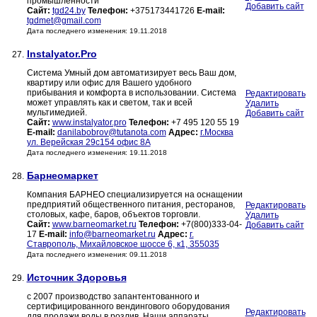
промышленности
Добавить сайт
Сайт:
tgd24.by
Телефон:
+375173441726
E-mail:
tgdmet@gmail.com
Дата последнего изменения: 19.11.2018
Instalyator.Pro
27.
Система Умный дом автоматизирует весь Ваш дом,
квартиру или офис для Вашего удобного
прибывания и комфорта в использовании. Система
Редактировать
может управлять как и светом, так и всей
Удалить
мультимедией.
Добавить сайт
Сайт:
www.instalyator.pro
Телефон:
+7 495 120 55 19
E-mail:
danilabobrov@tutanota.com
Адрес:
г.Москва
ул. Верейская 29с154 офис 8А
Дата последнего изменения: 19.11.2018
Барнеомаркет
28.
Компания БАРНЕО специализируется на оснащении
предприятий общественного питания, ресторанов,
Редактировать
столовых, кафе, баров, объектов торговли.
Удалить
Сайт:
www.barneomarket.ru
Телефон:
+7(800)333-04-
Добавить сайт
17
E-mail:
info@barneomarket.ru
Адрес:
г.
Ставрополь, Михайловское шоссе 6, к1, 355035
Дата последнего изменения: 09.11.2018
Источник Здоровья
29.
c 2007 производство запантентованного и
сертифицированного вендингового оборудования
Редактировать
для продажи воды в розлив. Наши аппараты