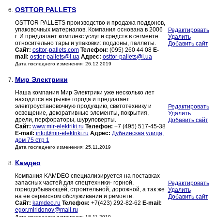
OSTTOR PALLETS
6.
OSTTOR PALLETS производство и продажа поддонов,
упаковочных материалов. Компания основана в 2006
Редактировать
г. И предлагает комплекс услуг и средств в сегменте
Удалить
относительно тары и упаковки: поддоны, паллеты.
Добавить сайт
Сайт:
osttor-pallets.com
Телефон:
(095) 260 44 08
E-
mail:
osttor-pallets@i.ua
Адрес:
osttor-pallets@i.ua
Дата последнего изменения: 26.12.2019
Мир Электрики
7.
Наша компания Мир Электрики уже несколько лет
находится на рынке города и предлагает
электроустановочную продукцию, светотехнику и
Редактировать
освещение, декоративные элементы, покрытия,
Удалить
дрели, перфораторы, шуруповерты.
Добавить сайт
Сайт:
www.mir-elektriki.ru
Телефон:
+7 (495) 517-45-38
E-mail:
info@mir-elektriki.ru
Адрес:
Дубнинская улица,
дом 75 стр 1
Дата последнего изменения: 25.11.2019
Камдео
8.
Компания KAMDEO специализируется на поставках
запасных частей для спецтехники- горной,
Редактировать
горнодобывающей, строительной, дорожной, а так же
Удалить
на ее сервисном обслуживании и ремонте.
Добавить сайт
Сайт:
kamdeo.ru
Телефон:
+7(423) 292-82-62
E-mail:
egor.miridonov@mail.ru
Дата последнего изменения: 18.11.2019