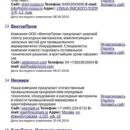
пластмасс.
Удалить
Сайт:
shini-russia.ru
Телефон:
84953693690
E-mail:
Добавить сайт
info@shini-russia.ru
Адрес:
УЛИЦА ЯМСКОГО ПОЛЯ
3-Я, д.2, пом.
Дата последнего изменения: 08.08.2019
ВекторПром
13.
Компания ООО «ВекторПром» предлагает широкий
спектр расходных материалов, комплектующих и
запасных частей для промышленного
Редактировать
маркировочного оборудования. Специалисты
Удалить
компании помогут подобрать оптимальное
Добавить сайт
техническое решение, в кратчайшие сроки оформят
зак
Сайт:
vektorprom.com
Телефон:
54 +73833816654
E-
mail:
get@vektorprom.com
Дата последнего изменения: 09.07.2019
Неомарк
14.
Наша компания предлагает отечественным
промышленным предприятиям передовые
технологии, оборудование и расходные материалы
Редактировать
в области промышленной маркировки и
Удалить
идентификации продукции
Добавить сайт
Сайт:
neomark.ru
Телефон:
+7 (495) 229-6732
E-
mail:
mail@neomark.ru
Адрес:
Москва, ул.
Южнобутовская, д.101, оф. 18
Дата последнего изменения: 20.06.2019