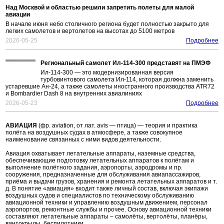
Над Москвой и областью решили запретить полеты для малой
авиации
В начале июня небо столичного региона будет полностью закрыто для
легких самолетов и вертолетов на высотах до 5100 метров
2026-05-25
Подробнее
Региональный самолет Ил-114-300 представят на ПМЭФ
Ил-114-300 — это модернизированная версия
турбовинтового самолета Ил-114, которая должна заменить
устаревшие Ан-24, а также самолеты иностранного производства ATR72
и Bombardier Dash 8 на внутренних авиалиниях
2026-05-23
Подробнее
АВИАЦИЯ
(фр. aviation, от лат. avis — птица) — теория и практика
полёта на воздушных судах в атмосфере, а также совокупное
наименование связанных с ними видов деятельности.
Авиация охватывает летательные аппараты, наземные средства,
обеспечивающие подготовку летательных аппаратов к полётам и
выполнение полётного задания, аэропорты, аэродромы и пр.
сооружения, предназначенные для обслуживания авиапассажиров,
приёма и выдачи грузов, хранения и ремонта летательных аппаратов и т.
д. В понятие «авиация» входит также личный состав, включая экипажи
воздушных судов и специалистов по техническому обслуживанию
авиационной техники и управлению воздушным движением, персонал
аэропортов, ремонтные службы и прочее. Основу авиационной техники
составляют летательные аппараты – самолёты, вертолёты, планёры,
винтокрылы, беспилотники.