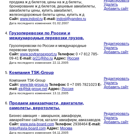
Редактировать
продажа ж д билетов, цены на ж д билеты,
Удалить
бронирование ж д билетов, дешевые авиабилеты,
Добавить сайт
авиабилеты цены, купить авиабилет,
железнодорожные билеты цены, купить ж д
Сайт:
www.indost.ru
E-mail:
indost@yandex.ru
Дата последнего изменения: 01.02.2007
Грузоперевозки по России и
4.
международные перевозки грузов.
Редактировать
Грузоперевозки по России и международные
Удалить
перевозки грузов.
Добавить сайт
Сайт:
www.sovtransexport.ru
Телефон:
0 +7 812 785-
09-41
E-mail:
pr21@iho.ru
Адрес:
Россия
Дата последнего изменения: 22.11.2005
Компания TSK-Group
5.
Редактировать
Компания TSK-Group
Удалить
Сайт:
www.tsk-group.ru
Телефон:
0 +7 095 7821023
E-
Добавить сайт
mail:
ek@tsk-group.net
Адрес:
Россия
Дата последнего изменения: 13.11.2005
Продаем авиазапчасти, двигатели,
6.
самолеты, веротолеты.
Редактировать
Бизнес-авиация – авиарынок, авиафорум,
Удалить
авиарейтинг сайтов, каталог авиафирм, авиазаводов.
Добавить сайт
Сайт:
www.avia-board.com
Телефон:
2938464
E-mail:
links@avia-board.com
Адрес:
Москва
Дата последнего изменения: 04.11.2005