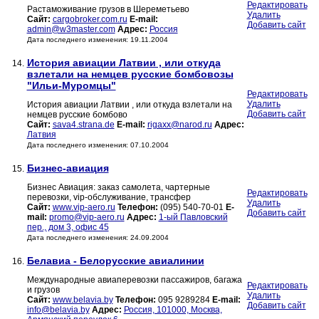
Редактировать
Растаможивание грузов в Шереметьево
Удалить
Сайт:
cargobroker.com.ru
E-mail:
Добавить сайт
admin@w3master.com
Адрес:
Россия
Дата последнего изменения: 19.11.2004
История авиации Латвии , или откуда
14.
взлетали на немцев русские бомбовозы
"Ильи-Муромцы"
Редактировать
Удалить
История авиации Латвии , или откуда взлетали на
Добавить сайт
немцев русские бомбово
Сайт:
sava4.strana.de
E-mail:
rigaxx@narod.ru
Адрес:
Латвия
Дата последнего изменения: 07.10.2004
Бизнес-авиация
15.
Бизнес Авиация: заказ самолета, чартерные
Редактировать
перевозки, vip-обслуживание, трансфер
Удалить
Сайт:
www.vip-aero.ru
Телефон:
(095) 540-70-01
E-
Добавить сайт
mail:
promo@vip-aero.ru
Адрес:
1-ый Павловский
пер., дом 3, офис 45
Дата последнего изменения: 24.09.2004
Белавиа - Белорусские авиалинии
16.
Международные авиаперевозки пассажиров, багажа
Редактировать
и грузов
Удалить
Сайт:
www.belavia.by
Телефон:
095 9289284
E-mail:
Добавить сайт
info@belavia.by
Адрес:
Россия, 101000, Москва,