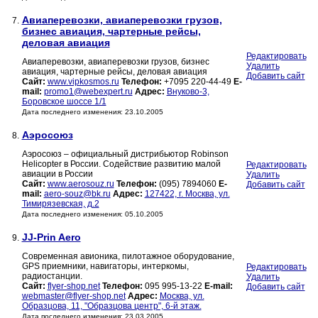
Авиаперевозки, авиаперевозки грузов,
7.
бизнес авиация, чартерные рейсы,
деловая авиация
Редактировать
Авиаперевозки, авиаперевозки грузов, бизнес
Удалить
авиация, чартерные рейсы, деловая авиация
Добавить сайт
Сайт:
www.vipkosmos.ru
Телефон:
+7095 220-44-49
E-
mail:
promo1@webexpert.ru
Адрес:
Внуково-3,
Боровское шоссе 1/1
Дата последнего изменения: 23.10.2005
Аэросоюз
8.
Аэросоюз – официальный дистрибьютор Robinson
Helicopter в России. Содействие развитию малой
Редактировать
авиации в России
Удалить
Сайт:
www.aerosouz.ru
Телефон:
(095) 7894060
E-
Добавить сайт
mail:
aero-souz@bk.ru
Адрес:
127422, г. Москва, ул.
Тимирязевская, д.2
Дата последнего изменения: 05.10.2005
JJ-Prin Aero
9.
Современная авионика, пилотажное оборудование,
GPS приемники, навигаторы, интеркомы,
Редактировать
радиостанции.
Удалить
Сайт:
flyer-shop.net
Телефон:
095 995-13-22
E-mail:
Добавить сайт
webmaster@flyer-shop.net
Адрес:
Москва, ул.
Образцова, 11, "Образцова центр", 6-й этаж.
Дата последнего изменения: 23.03.2005