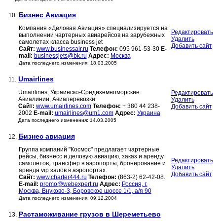
Бизнес Авиация
10.
Компания «Деловая Авиация» специализируется на
Редактировать
выполнении чартерных авиарейсов на зарубежных
Удалить
самолетах класса business jet
Добавить сайт
Сайт:
www.businessair.ru
Телефон:
095 961-53-30
E-
mail:
businessjets@bk.ru
Адрес:
Москва
Дата последнего изменения: 18.03.2005
Umairlines
11.
Umairlines, Украинско-Средиземноморские
Редактировать
Авиалинии, Aвиаперевозки
Удалить
Сайт:
www.umairlines.com
Телефон:
+ 380 44 238-
Добавить сайт
2002
E-mail:
umairlines@um1.com
Адрес:
Украина
Дата последнего изменения: 14.03.2005
Бизнес авиация
12.
Группа компаний "Космос" предлагает чартерные
рейсы, бизнесс и деловую авиацию, заказ и аренду
Редактировать
самолётов, трансфер в аэропорты, бронирование и
Удалить
аренда vip залов в аэропортах.
Добавить сайт
Сайт:
www.charter444.ru
Телефон:
(863-2) 62-42-08.
E-mail:
promo@webexpert.ru
Адрес:
Россия, г.
Москва, Внуково-3, Боровское шоссе 1/1, а/я 90
Дата последнего изменения: 09.12.2004
Растаможивание грузов в Шереметьево
13.