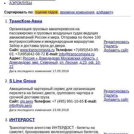
АЭРОКЛУБЫ
Сортировать по:
оценке гидов
,
времени изменения
,
алфавиту
.
ТрансКом-Авиа
1.
Организация грузовых авиаперевозок на
пассажирских и грузовых воздушных судах ведущих
авиакомпаний России и мира. Отправка по более 100
внутрироссийским и международным маршрутам.
Редактировать
Забор и доставка груза до двери.
Удалить
Сайт:
www.transcomavia.ru
Телефон:
+7(495)543-95-
Добавить сайт
03, +7(495)642-08-72
E-mail:
info@transcomavia.ru
Адрес:
Россия » Домодедово Московская область, г.
Домодедово, мкр. Северный, ул. Лесная, д.23, оф. 10-
22
Дата последнего изменения: 17.05.2019
S Line Group
2.
Авиационный чартерный сервис для организации
Редактировать
перелета на бизнес джете, группового чартера и
Удалить
срочной доставки груза
Добавить сайт
Сайт:
slg.aero
Телефон:
+7 (495) 991-10-65
E-mail:
info@slg.aero
Дата последнего изменения: 13.06.2018
ИНТЕРДОСТ
3.
Транспортное агентство ИНТЕРДОСТ - билеты на
самолет, бронирование железнодорожных билетов,