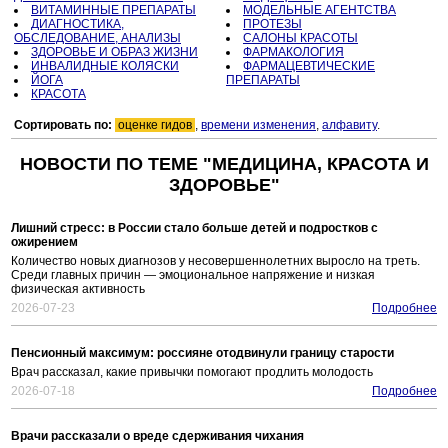
ВИТАМИННЫЕ ПРЕПАРАТЫ
МОДЕЛЬНЫЕ АГЕНТСТВА
ДИАГНОСТИКА,
ПРОТЕЗЫ
ОБСЛЕДОВАНИЕ, АНАЛИЗЫ
САЛОНЫ КРАСОТЫ
ЗДОРОВЬЕ И ОБРАЗ ЖИЗНИ
ФАРМАКОЛОГИЯ
ИНВАЛИДНЫЕ КОЛЯСКИ
ФАРМАЦЕВТИЧЕСКИЕ
ЙОГА
ПРЕПАРАТЫ
КРАСОТА
Сортировать по:
оценке гидов
,
времени изменения
,
алфавиту
.
НОВОСТИ ПО ТЕМЕ "МЕДИЦИНА, КРАСОТА И
ЗДОРОВЬЕ"
Лишний стресс: в России стало больше детей и подростков с
ожирением
Количество новых диагнозов у несовершеннолетних выросло на треть.
Среди главных причин — эмоциональное напряжение и низкая
физическая активность
2026-07-23
Подробнее
Пенсионный максимум: россияне отодвинули границу старости
Врач рассказал, какие привычки помогают продлить молодость
2026-07-18
Подробнее
Врачи рассказали о вреде сдерживания чихания