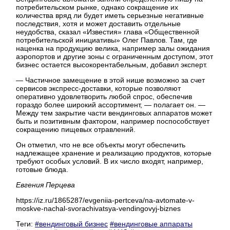
потребительском рынке, однако сокращение их
количества вряд ли будет иметь серьезные негативные
последствия, хотя и может доставить отдельные
неудобства, сказал «Известия» глава «Общественной
потребительской инициативы» Олег Павлов. Там, где
наценка на продукцию велика, например залы ожидания
аэропортов и другие зоны с ограниченным доступом, этот
бизнес остается высокорентабельным, добавил эксперт.
— Частичное замещение в этой нише возможно за счет
сервисов экспресс-доставки, которые позволяют
оперативно удовлетворить любой спрос, обеспечив
гораздо более широкий ассортимент, — полагает он. —
Между тем закрытие части вендинговых аппаратов может
быть и позитивным фактором, например поспособствует
сокращению пищевых отравлений.
Он отметил, что не все объекты могут обеспечить
надлежащее хранение и реализацию продуктов, которые
требуют особых условий. В их число входят, например,
готовые блюда.
Евгения Перцева
https://iz.ru/1865287/evgeniia-pertceva/na-avtomate-v-
moskve-nachal-svorachivatsya-vendingovyj-biznes
Теги:
#вендинговый бизнес
#вендинговые аппараты