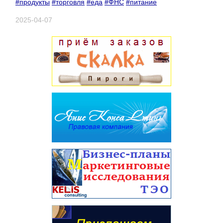
#продукты
#торговля
#еда
#ФНС
#питание
2025-04-07