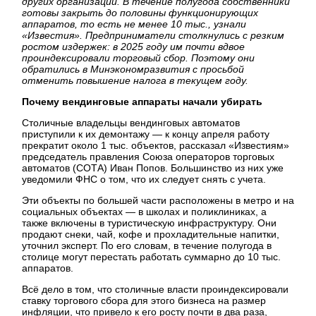
других организаций. В течение полугода собственники
готовы закрыть до половины функционирующих
аппаратов, то есть не менее 10 тыс., узнали
«Известия». Предприниматели столкнулись с резким
ростом издержек: в 2025 году им почти вдвое
проиндексировали торговый сбор. Поэтому они
обратились в Минэкономразвития с просьбой
отменить повышение налога в текущем году.
Почему вендинговые аппараты начали убирать
Столичные владельцы вендинговых автоматов
приступили к их демонтажу — к концу апреля работу
прекратит около 1 тыс. объектов, рассказал «Известиям»
председатель правления Союза операторов торговых
автоматов (СОТА) Иван Попов. Большинство из них уже
уведомили ФНС о том, что их следует снять с учета.
Эти объекты по большей части расположены в метро и на
социальных объектах — в школах и поликлиниках, а
также включены в туристическую инфраструктуру. Они
продают снеки, чай, кофе и прохладительные напитки,
уточнил эксперт. По его словам, в течение полугода в
столице могут перестать работать суммарно до 10 тыс.
аппаратов.
Всё дело в том, что столичные власти проиндексировали
ставку торгового сбора для этого бизнеса на размер
инфляции, что привело к его росту почти в два раза,