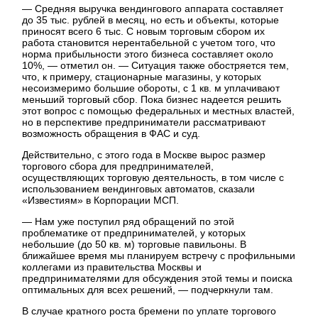
— Средняя выручка вендингового аппарата составляет
до 35 тыс. рублей в месяц, но есть и объекты, которые
приносят всего 6 тыс. С новым торговым сбором их
работа становится нерентабельной с учетом того, что
норма прибыльности этого бизнеса составляет около
10%, — отметил он. — Ситуация также обостряется тем,
что, к примеру, стационарные магазины, у которых
несоизмеримо большие обороты, с 1 кв. м уплачивают
меньший торговый сбор. Пока бизнес надеется решить
этот вопрос с помощью федеральных и местных властей,
но в перспективе предприниматели рассматривают
возможность обращения в ФАС и суд.
Действительно, с этого года в Москве вырос размер
торгового сбора для предпринимателей,
осуществляющих торговую деятельность, в том числе с
использованием вендинговых автоматов, сказали
«Известиям» в Корпорации МСП.
— Нам уже поступил ряд обращений по этой
проблематике от предпринимателей, у которых
небольшие (до 50 кв. м) торговые павильоны. В
ближайшее время мы планируем встречу с профильными
коллегами из правительства Москвы и
предпринимателями для обсуждения этой темы и поиска
оптимальных для всех решений, — подчеркнули там.
В случае кратного роста бремени по уплате торгового