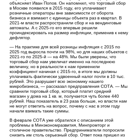
объясняет Иван Попов. Он напомнил, что торговый сбор
в Москве появился в 2015 году, его уплачивают
розничные операторы вне зависимости от оборота
бизнеса и взимают с единицы объекта раз в квартал. В
2021-м власти распространили сбор и на вендинговые
автоматы. А с 2025-го его впервые решили
проиндексировать на размер инфляции, применив к нему
дефлятор.
— На практике для всей розницы инфляция с 2015 по
2025 год выросла почти на 98%, но для наших объектов с
2021-го по 2025-й — на 48%. Мы были уверены, что
торговый сбор нам увеличат именно на последнюю
величину, но в реальности к нам применили
коэффициент начиная с 2015-го, в итоге мы должны
уплачивать фактически удвоенный налог почти в 10 тыс.
рублей. Это разрушает всю экономику нашего
микробизнеса, — рассказал предправления СОТА. — Мы
сравнили торговый сбор, который платит средний
магазин у дома на 1 кв. м, получается чуть более 440
рублей. Наш показатель в 23 раза больше, но власти нам
не могут ответить на вопрос, почему с нас в этом году
начали взимать такие суммы.
В феврале СОТА уже обратился с описанием этой
проблемы в Минэкономразвития, Минпромторг и
столичное правительство. Предприниматели попросили
снизить им столь серьезный сбор. Ответ пока пришел из