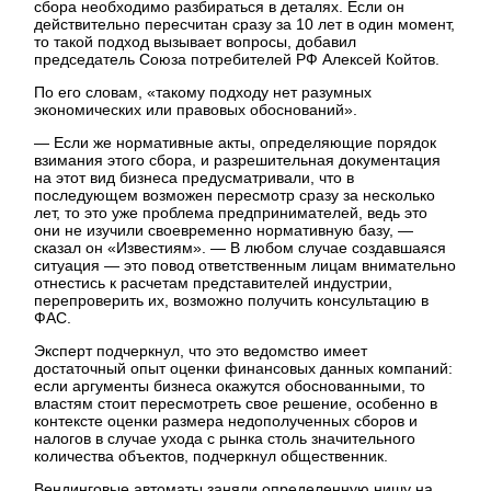
сбора необходимо разбираться в деталях. Если он
действительно пересчитан сразу за 10 лет в один момент,
то такой подход вызывает вопросы, добавил
председатель Союза потребителей РФ Алексей Койтов.
По его словам, «такому подходу нет разумных
экономических или правовых обоснований».
— Если же нормативные акты, определяющие порядок
взимания этого сбора, и разрешительная документация
на этот вид бизнеса предусматривали, что в
последующем возможен пересмотр сразу за несколько
лет, то это уже проблема предпринимателей, ведь это
они не изучили своевременно нормативную базу, —
сказал он «Известиям». — В любом случае создавшаяся
ситуация — это повод ответственным лицам внимательно
отнестись к расчетам представителей индустрии,
перепроверить их, возможно получить консультацию в
ФАС.
Эксперт подчеркнул, что это ведомство имеет
достаточный опыт оценки финансовых данных компаний:
если аргументы бизнеса окажутся обоснованными, то
властям стоит пересмотреть свое решение, особенно в
контексте оценки размера недополученных сборов и
налогов в случае ухода с рынка столь значительного
количества объектов, подчеркнул общественник.
Вендинговые автоматы заняли определенную нишу на