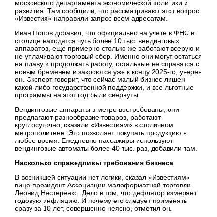
московского департамента экономической политики и
развития. Там сообщили, что рассматривают этот вопрос.
«Известия» направили запрос всем адресатам.
Иван Попов добавил, что официально на учете в ФНС в
столице находятся чуть более 10 тыс. вендинговых
аппаратов, еще примерно столько же работают всерую и
не уплачивают торговый сбор. Именно они могут остаться
на плаву и продолжать работу, остальные не справятся с
новым бременем и закроются уже к концу 2025-го, уверен
он. Эксперт говорит, что сейчас малый бизнес лишен
какой-либо государственной поддержки, и все льготные
программы на этот год были свернуты.
Вендинговые аппараты в метро востребованы, они
предлагают разнообразие товаров, работают
круглосуточно, сказали «Известиям» в столичном
метрополитене. Это позволяет покупать продукцию в
любое время. Ежедневно пассажиры используют
вендинговые автоматы более 40 тыс. раз, добавили там.
Насколько справедливы требования бизнеса
В возникшей ситуации нет логики, сказал «Известиям»
вице-президент Ассоциации малоформатной торговли
Леонид Нестеренко. Дело в том, что дефлятор измеряет
годовую инфляцию. И почему его следует применять
сразу за 10 лет, совершенно неясно, отметил он.