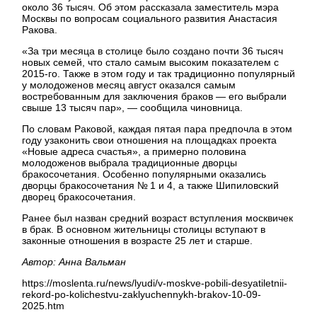
около 36 тысяч. Об этом рассказала заместитель мэра
Москвы по вопросам социального развития Анастасия
Ракова.
«За три месяца в столице было создано почти 36 тысяч
новых семей, что стало самым высоким показателем с
2015-го. Также в этом году и так традиционно популярный
у молодоженов месяц август оказался самым
востребованным для заключения браков — его выбрали
свыше 13 тысяч пар», — сообщила чиновница.
По словам Раковой, каждая пятая пара предпочла в этом
году узаконить свои отношения на площадках проекта
«Новые адреса счастья», а примерно половина
молодоженов выбрала традиционные дворцы
бракосочетания. Особенно популярными оказались
дворцы бракосочетания № 1 и 4, а также Шипиловский
дворец бракосочетания.
Ранее был назван средний возраст вступления москвичек
в брак. В основном жительницы столицы вступают в
законные отношения в возрасте 25 лет и старше.
Автор: Анна Вальман
https://moslenta.ru/news/lyudi/v-moskve-pobili-desyatiletnii-
rekord-po-kolichestvu-zaklyuchennykh-brakov-10-09-
2025.htm