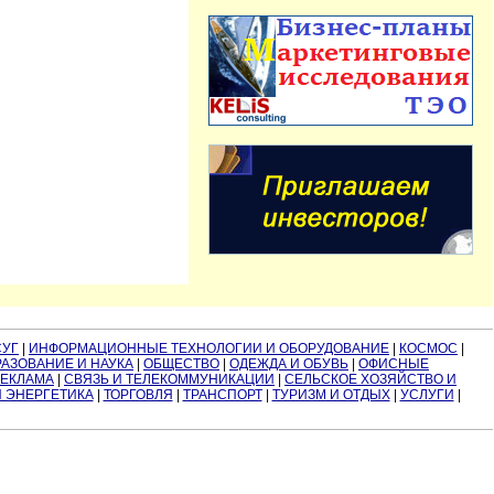
СУГ
|
ИНФОРМАЦИОННЫЕ ТЕХНОЛОГИИ И ОБОРУДОВАНИЕ
|
КОСМОС
|
АЗОВАНИЕ И НАУКА
|
ОБЩЕСТВО
|
ОДЕЖДА И ОБУВЬ
|
ОФИСНЫЕ
РЕКЛАМА
|
СВЯЗЬ И ТЕЛЕКОММУНИКАЦИИ
|
СЕЛЬСКОЕ ХОЗЯЙСТВО И
И ЭНЕРГЕТИКА
|
ТОРГОВЛЯ
|
ТРАНСПОРТ
|
ТУРИЗМ И ОТДЫХ
|
УСЛУГИ
|