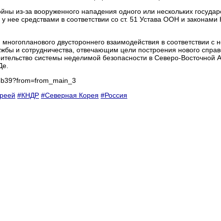
войны из-за вооруженного нападения одного или нескольких государ
нее средствами в соответствии со ст. 51 Устава ООН и законами 
ю многопланового двустороннего взаимодействия в соответствии с 
ужбы и сотрудничества, отвечающим цели построения нового спра
оительство системы неделимой безопасности в Северо-Восточной А
Де.
68b39?from=from_main_3
ореей
#КНДР
#Северная Корея
#Россия