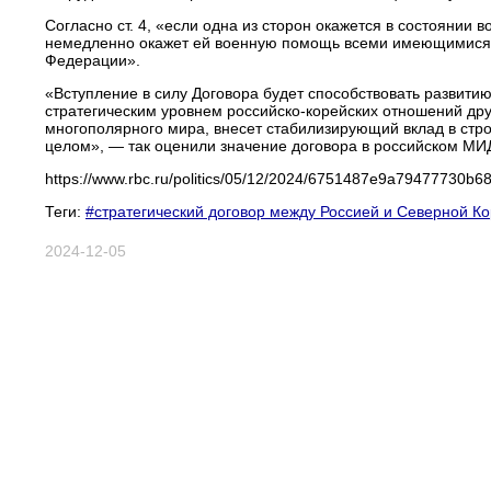
Согласно ст. 4, «если одна из сторон окажется в состоянии 
немедленно окажет ей военную помощь всеми имеющимися у 
Федерации».
«Вступление в силу Договора будет способствовать развити
стратегическим уровнем российско-корейских отношений др
многополярного мира, внесет стабилизирующий вклад в стр
целом», — так оценили значение договора в российском МИ
https://www.rbc.ru/politics/05/12/2024/6751487e9a79477730b
Теги:
#стратегический договор между Россией и Северной К
2024-12-05