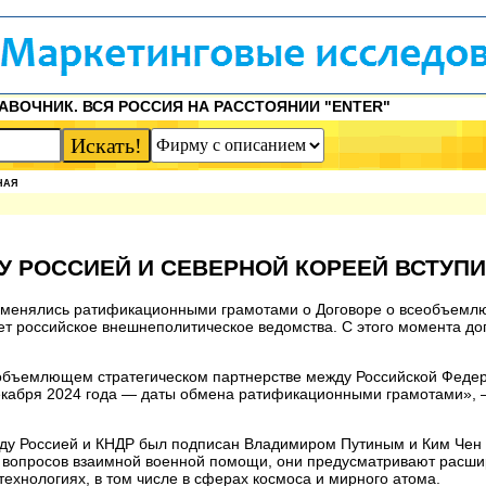
АВОЧНИК. ВСЯ РОССИЯ НА РАССТОЯНИИ "ENTER"
НАЯ
 РОССИЕЙ И СЕВЕРНОЙ КОРЕЕЙ ВСТУПИ
обменялись ратификационными грамотами о Договоре о всеобъем
т российское внешнеполитическое ведомства. С этого момента дог
всеобъемлющем стратегическом партнерстве между Российской Феде
декабря 2024 года — даты обмена ратификационными грамотами», 
ду Россией и КНДР был подписан Владимиром Путиным и Ким Чен
о вопросов взаимной военной помощи, они предусматривают расш
 технологиях, в том числе в сферах космоса и мирного атома.