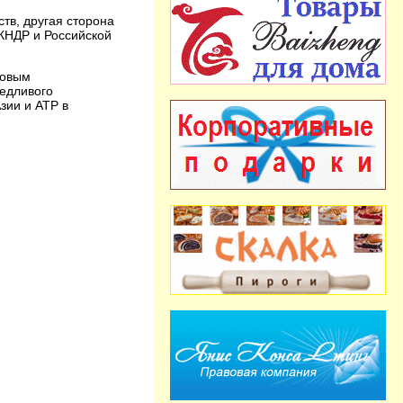
ств, другая сторона
КНДР и Российской
новым
ведливого
зии и АТР в