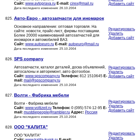
Сайт:
www.avtoprava.ru
E-mail:
cirex@mail.ru
Добавить сайт
Дата последнего изменения: 26.10.2004
Авто-Евро - автозапчасти для иномарок
825.
Основное направление: оптовая торговля. На
Редактировать
сайте: новости, прайс-лист, фирмы поставщики.
Удалить
Более 20000 наименований автозапчастей для
Добавить сайт
иномарок и автомобилей ВАЗ.
Сайт:
www.autoeuro.ru
E-mail:
autoeuro@mail.ru
Дата последнего изменения: 25.10.2004
SPS company
826.
Автозапчасти, каталог деталей, доска объявлений,
Редактировать
автосалоны и авторемонт, авто фотообои.
Удалить
Сайт:
www.spscompany.ru
Телефон:
812 1510645
E-
Добавить сайт
mail:
mail@spscompany.ru
Дата последнего изменения: 25.10.2004
Волти - Фабрика мебели
827.
Редактировать
Волти - Фабрика мебели
Удалить
Сайт:
www.voltizeit.ru
Телефон:
0 (095) 574-12-95
E-
Добавить сайт
mail:
mustdiepeople@rambler.ru
Адрес:
Россия
Дата последнего изменения: 25.10.2004
ООО "КАЛИТА"
828.
Редактировать
ООО "КАЛИТА"
Удалить
Сайт:
www.kalita-kursk.ru
E-mail: