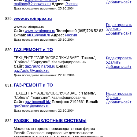
Добавить сайт
mailbox@2showbiz.ru
Адрес:
Россия
Дата последнего изменения: 25.10.2004
www.evroimpex.ru
829.
Редактировать
www.evroimpex.ru
Удалить
Сайт:
www.evroimpex.ru
Телефон:
0 (095)726 52 83
Добавить сайт
E-mail:
atl31@mail.ru
Адрес:
Россия
Дата последнего изменения: 25.10.2004
ГАЗ-РЕМОНТ и ТО
830.
ТЕХЦЕНТР "ГАЗЕЛЬ"ОБСЛУЖИВАЕТ: "Газель",
Редактировать
"Соболь", "Баргузин". Квалифицированны
Удалить
Сайт:
gaz7auto.narod.ru
E-mail:
Добавить сайт
gaz7auto@yandex.ru
Дата последнего изменения: 22.10.2004
ГАЗ-РЕМОНТ и ТО
831.
ТЕХЦЕНТР "ГАЗЕЛЬ"ОБСЛУЖИВАЕТ: "Газель",
Редактировать
"Соболь", "Баргузин". Квалифицированны
Удалить
Сайт:
gaz.boxmail.biz
Телефон:
2192661
E-mail:
Добавить сайт
gaz7auto@yandex.ru
Дата последнего изменения: 22.10.2004
PASSIK - ВЫХЛОПНЫЕ СИСТЕМЫ
832.
Московская торгово-производственная фирма
Passik. Основное направление деятельности -