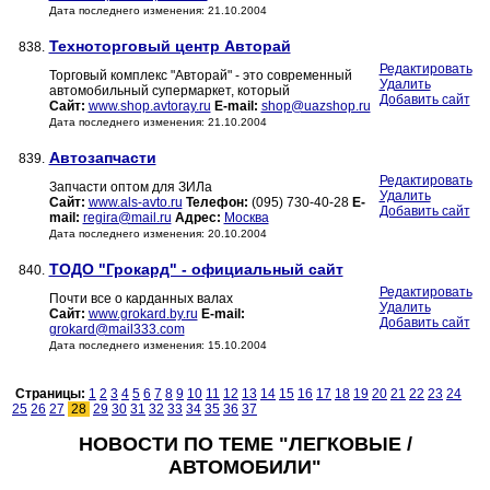
Дата последнего изменения: 21.10.2004
Техноторговый центр Авторай
838.
Редактировать
Торговый комплекс "Авторай" - это современный
Удалить
автомобильный супермаркет, который
Добавить сайт
Сайт:
www.shop.avtoray.ru
E-mail:
shop@uazshop.ru
Дата последнего изменения: 21.10.2004
Автозапчасти
839.
Редактировать
Запчасти оптом для ЗИЛа
Удалить
Сайт:
www.als-avto.ru
Телефон:
(095) 730-40-28
E-
Добавить сайт
mail:
regira@mail.ru
Адрес:
Москва
Дата последнего изменения: 20.10.2004
ТОДО "Грокард" - официальный сайт
840.
Редактировать
Почти все о карданных валах
Удалить
Сайт:
www.grokard.by.ru
E-mail:
Добавить сайт
grokard@mail333.com
Дата последнего изменения: 15.10.2004
Страницы:
1
2
3
4
5
6
7
8
9
10
11
12
13
14
15
16
17
18
19
20
21
22
23
24
25
26
27
28
29
30
31
32
33
34
35
36
37
НОВОСТИ ПО ТЕМЕ "ЛЕГКОВЫЕ /
АВТОМОБИЛИ"