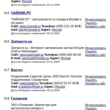
Адрес:
Россия
Дата последнего изменения: 24.11.2004
ЧАЙНИК.РУ
815.
"ЧАЙНИК.РУ" - автозапчасти со склада в Москве и
Редактировать
на заказ!
Удалить
Сайт:
www.chaynik.ru
Телефон:
(095) 232-16-99
E-
Добавить сайт
mail:
info@chaynik.ru
Адрес:
Россия
Дата последнего изменения: 23.11.2004
Запчасти.su
816.
Запчасти.su - Интернет-автомагазин запчастей для
Редактировать
AUDI и Volkswagen
Удалить
Сайт:
www.zapchasti.su
Телефон:
(095) 995-66-50
Добавить сайт
E-mail:
zapchasti@profex.ru
Адрес:
Россия
Дата последнего изменения: 22.11.2004
Бастет
817.
Подшипники Саратов. Цены. ООО Бастет. Каталог
Редактировать
подшипников. Справочник
Удалить
Сайт:
www.bastet.ru
Телефон:
(8452) 52-07-08
E-
Добавить сайт
mail:
a-dubinin@mail.ru
Адрес:
Россия
Дата последнего изменения: 19.11.2004
Галаксив
818.
ЗАО «Галаксив»: фурнитура для
Редактировать
металлопластиковых и
Удалить