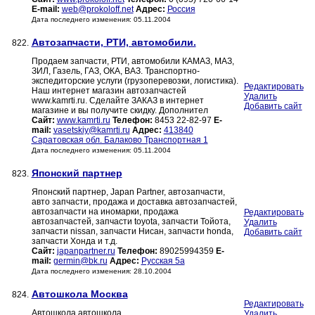
E-mail:
web@prokoloff.net
Адрес:
Россия
Дата последнего изменения: 05.11.2004
Автозапчасти, РТИ, автомобили.
822.
Продаем запчасти, РТИ, автомобили КАМАЗ, МАЗ,
ЗИЛ, Газель, ГАЗ, ОКА, ВАЗ. Транспортно-
экспедиторские услуги (грузоперевозки, логистика).
Редактировать
Наш интернет магазин автозапчастей
Удалить
www.kamrti.ru. Сделайте ЗАКАЗ в интернет
Добавить сайт
магазине и вы получите скидку. Дополнител
Сайт:
www.kamrti.ru
Телефон:
8453 22-82-97
E-
mail:
vasetskiy@kamrti.ru
Адрес:
413840
Саратовская обл. Балаково Транспортная 1
Дата последнего изменения: 05.11.2004
Японский партнер
823.
Японский партнер, Japan Partner, автозапчасти,
авто запчасти, продажа и доставка автозапчастей,
автозапчасти на иномарки, продажа
Редактировать
автозапчастей, запчасти toyota, запчасти Тойота,
Удалить
запчасти nissan, запчасти Нисан, запчасти honda,
Добавить сайт
запчасти Хонда и т.д.
Сайт:
japanpartner.ru
Телефон:
89025994359
E-
mail:
germin@bk.ru
Адрес:
Русская 5а
Дата последнего изменения: 28.10.2004
Автошкола Москва
824.
Редактировать
Автошкола автошкола
Удалить