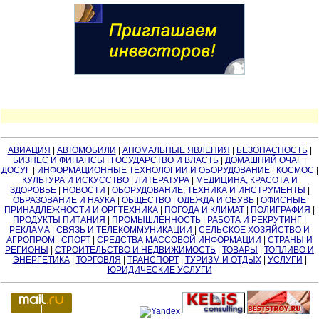
АВИАЦИЯ
|
АВТОМОБИЛИ
|
АНОМАЛЬНЫЕ ЯВЛЕНИЯ
|
БЕЗОПАСНОСТЬ
|
БИЗНЕС И ФИНАНСЫ
|
ГОСУДАРСТВО И ВЛАСТЬ
|
ДОМАШНИЙ ОЧАГ
|
ДОСУГ
|
ИНФОРМАЦИОННЫЕ ТЕХНОЛОГИИ И ОБОРУДОВАНИЕ
|
КОСМОС
|
КУЛЬТУРА И ИСКУССТВО
|
ЛИТЕРАТУРА
|
МЕДИЦИНА, КРАСОТА И
ЗДОРОВЬЕ
|
НОВОСТИ
|
ОБОРУДОВАНИЕ, ТЕХНИКА И ИНСТРУМЕНТЫ
|
ОБРАЗОВАНИЕ И НАУКА
|
ОБЩЕСТВО
|
ОДЕЖДА И ОБУВЬ
|
ОФИСНЫЕ
ПРИНАДЛЕЖНОСТИ И ОРГТЕХНИКА
|
ПОГОДА И КЛИМАТ
|
ПОЛИГРАФИЯ
|
ПРОДУКТЫ ПИТАНИЯ
|
ПРОМЫШЛЕННОСТЬ
|
РАБОТА И РЕКРУТИНГ
|
РЕКЛАМА
|
СВЯЗЬ И ТЕЛЕКОММУНИКАЦИИ
|
СЕЛЬСКОЕ ХОЗЯЙСТВО И
АГРОПРОМ
|
СПОРТ
|
СРЕДСТВА МАССОВОЙ ИНФОРМАЦИИ
|
СТРАНЫ И
РЕГИОНЫ
|
СТРОИТЕЛЬСТВО И НЕДВИЖИМОСТЬ
|
ТОВАРЫ
|
ТОПЛИВО И
ЭНЕРГЕТИКА
|
ТОРГОВЛЯ
|
ТРАНСПОРТ
|
ТУРИЗМ И ОТДЫХ
|
УСЛУГИ
|
ЮРИДИЧЕСКИЕ УСЛУГИ