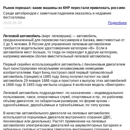
Рынок порешал: какие машины из КНР перестали привлекать россиян
Среди автобрендов с заметным падением оказались и недавние
бестселлеры
2026-05-30
Подробнее
Легковой автомобиль
(жарг. легковушка) — автомобиль,
предназначенный для перевозки пассажиров и багажа, вместимостью от
2 до 5 человек. В России для управления легковым автомобилем
требуется водительское удостоверение категории «B». Если в
автомобиле мест больше, то тогда он переходит в другую категорию,
например минивэн (более вместительный легковой автомобиль).
Первый серийно использующийся автомобиль с бензиновым двигателем
был сконструирован несколькими независимыми немецкими
изобретателями. Карл Бенц построил свой первый трёхколёсный
автомобиль (трицикп) в 1885 году. Бенц получил патент на свой
автомобиль 29 января 1886 года и приступил к выпуску этих автомобилей
в 1888 году. В 1893 году им была создана 4-колёсная модель «Виктория».
Легковой автомобиль подразделяют: по назначению – индивидуального
пользования, такси, оперативных служб, спортивные и пр.; по рабочему
объёму двигателя; по габаритным размерам; по форме кузова –
однообъёмные, двухобъёмные и трёхобъёмные; по типу кузова.
В качестве автомобильного двигателя на легковых автомобилях
используются поршневые двигатели внутреннего сгорания (ДВС,
бензиновые или дизельные). Растёт применение на легковых
автомобилях электрических двигателей на аккумуляторных батареях и
гибридных силовых установок (двигатель внутреннего сгорания +