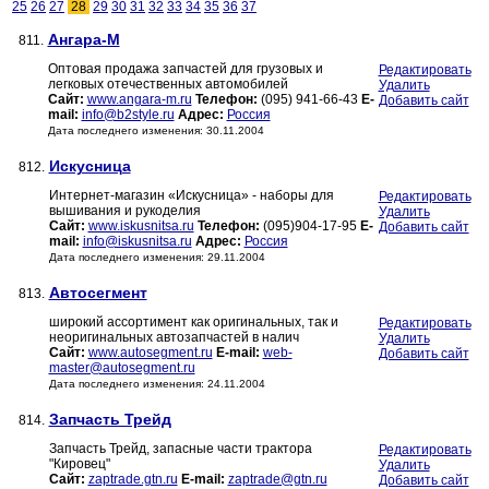
25
26
27
28
29
30
31
32
33
34
35
36
37
Ангара-М
811.
Оптовая продажа запчастей для грузовых и
Редактировать
легковых отечественных автомобилей
Удалить
Сайт:
www.angara-m.ru
Телефон:
(095) 941-66-43
E-
Добавить сайт
mail:
info@b2style.ru
Адрес:
Россия
Дата последнего изменения: 30.11.2004
Искусница
812.
Интернет-магазин «Искусница» - наборы для
Редактировать
вышивания и рукоделия
Удалить
Сайт:
www.iskusnitsa.ru
Телефон:
(095)904-17-95
E-
Добавить сайт
mail:
info@iskusnitsa.ru
Адрес:
Россия
Дата последнего изменения: 29.11.2004
Автосегмент
813.
широкий ассортимент как оригинальных, так и
Редактировать
неоригинальных автозапчастей в налич
Удалить
Сайт:
www.autosegment.ru
E-mail:
web-
Добавить сайт
master@autosegment.ru
Дата последнего изменения: 24.11.2004
Запчасть Трейд
814.
Запчасть Трейд, запасные части трактора
Редактировать
"Кировец"
Удалить
Сайт:
zaptrade.gtn.ru
E-mail:
zaptrade@gtn.ru
Добавить сайт