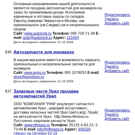
Основным направлением нашей деятельности
является продажа автозапчастей для иномарок на
заказ по приемлемым ценам. Исполняем
Редактировать
единичные и оптовые заказы со складов
Удалить
Европы,Америки,Эмиратов и Москвы, как
Добавить сайт
оригинального (см Скидки),так и неоригинального
произв
Сайт:
www.autolook.ru
Телефон:
095 720-71-38
E-
mail:
auto@autolook.ru
Адрес:
115404
Дата последнего изменения: 21.10.2004
Автозапчасти для иномарок
836.
В нашем магазине имеется возможность заказать
Редактировать
оригинальные и неоригинальные запчасти для
Удалить
иномарок.
Добавить сайт
Сайт:
www.anps.ru
Телефон:
095 1078052
E-mail:
shop@anpshop.ru
Дата последнего изменения: 21.10.2004
Запасные части Урал продажа
837.
автозапчастей Урал
ООО "КОМПАНИЯ "РИФ" реализует запчасти к
автомобилям Урал , широкий ассортимент,
Редактировать
доставка запасных частей Урал (авто,ж/д). Прайс
Удалить
на автозапчасти Урал : http://www.rifmiass.ru
Добавить сайт
Постоянно закупаем запчасти Урал.
Сайт:
www.rifmiass.ru
Телефон:
35135 4-93-23, 3-
73-66
E-mail:
info@rifmiass.ru
Адрес:
456320
г.Миасс пр.Октября 63-18