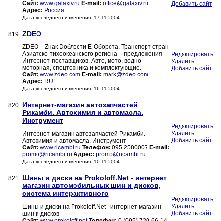
Сайт:
www.galaxiv.ru
E-mail:
office@galaxiv.ru
Добавить сайт
Адрес:
Россия
Дата последнего изменения: 17.11.2004
ZDEO
819.
ZDEO – Zнак Dоблести E-Оборота. Транспорт стран
Азиатско-тихоокеанского региона – предложения
Редактировать
Интернет-поставщиков. Авто, мото, водно-
Удалить
моторная, спецтехника и комплектующие.
Добавить сайт
Сайт:
www.zdeo.com
E-mail:
mark@zdeo.com
Адрес:
RU
Дата последнего изменения: 16.11.2004
Интернет-магазин автозапчастей
820.
Рикамби. Автохимия и автомасла.
Инструмент
Редактировать
Удалить
Интернет-магазин автозапчастей Рикамби.
Добавить сайт
Автохимия и автомасла. Инструмент
Сайт:
www.ricambi.ru
Телефон:
095 2580007
E-mail:
promo@ricambi.ru
Адрес:
promo@ricambi.ru
Дата последнего изменения: 10.11.2004
Шины и диски на Prokoloff.Net - интернет
821.
магазин автомобильных шин и дисков,
система интерактивного
Редактировать
Удалить
Шины и диски на Prokoloff.Net - интернет магазин
Добавить сайт
шин и дисков
Сайт:
www.prokoloff.net
Телефон:
0 (095) 720-66-14