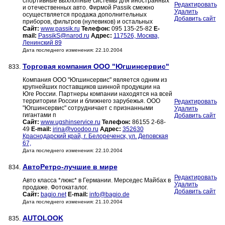
спортивные выхлопные системы для иностранных
Редактировать
и отечественных авто. Фирмой Passik cмежно
Удалить
осуществляется продажа дополнительных
Добавить сайт
приборов, фильтров (нулевиков) и остальных
Сайт:
www.passik.ru
Телефон:
095 135-25-82
E-
mail:
PassikS@narod.ru
Адрес:
117526, Москва,
Ленинский 89
Дата последнего изменения: 22.10.2004
Торговая компания ООО "Югшинсервис"
833.
Компания ООО "Югшинсервис" является одним из
крупнейших поставщиков шинной продукции на
Юге России. Партнеры компании находятся на всей
территории России и ближнего зарубежья. ООО
Редактировать
"Югшинсервис" сотрудничает с признанными
Удалить
гигантами п
Добавить сайт
Сайт:
www.ugshinservice.ru
Телефон:
86155 2-68-
49
E-mail:
irina@voodoo.ru
Адрес:
352630
Краснодарский край, г. Белореченск, ул. Деповская
67,
Дата последнего изменения: 22.10.2004
АвтоРетро-лучшие в мире
834.
Редактировать
Авто класса *люкс* в Германии. Мерседес Майбах в
Удалить
продаже. Фотокаталог.
Добавить сайт
Сайт:
bagio.net
E-mail:
info@bagio.de
Дата последнего изменения: 21.10.2004
AUTOLOOK
835.