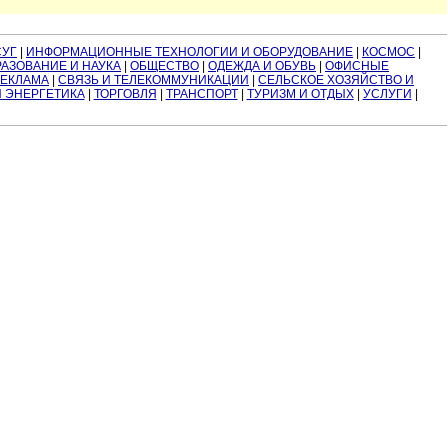
СУГ
|
ИНФОРМАЦИОННЫЕ ТЕХНОЛОГИИ И ОБОРУДОВАНИЕ
|
КОСМОС
|
АЗОВАНИЕ И НАУКА
|
ОБЩЕСТВО
|
ОДЕЖДА И ОБУВЬ
|
ОФИСНЫЕ
РЕКЛАМА
|
СВЯЗЬ И ТЕЛЕКОММУНИКАЦИИ
|
СЕЛЬСКОЕ ХОЗЯЙСТВО И
И ЭНЕРГЕТИКА
|
ТОРГОВЛЯ
|
ТРАНСПОРТ
|
ТУРИЗМ И ОТДЫХ
|
УСЛУГИ
|