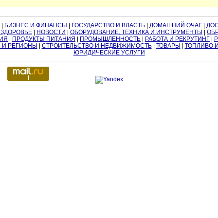
|
БИЗНЕС И ФИНАНСЫ
|
ГОСУДАРСТВО И ВЛАСТЬ
|
ДОМАШНИЙ ОЧАГ
|
ДО
 ЗДОРОВЬЕ
|
НОВОСТИ
|
ОБОРУДОВАНИЕ, ТЕХНИКА И ИНСТРУМЕНТЫ
|
ОБР
ИЯ
|
ПРОДУКТЫ ПИТАНИЯ
|
ПРОМЫШЛЕННОСТЬ
|
РАБОТА И РЕКРУТИНГ
|
 И РЕГИОНЫ
|
СТРОИТЕЛЬСТВО И НЕДВИЖИМОСТЬ
|
ТОВАРЫ
|
ТОПЛИВО 
ЮРИДИЧЕСКИЕ УСЛУГИ