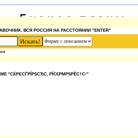
АВОЧНИК. ВСЯ РОССИЯ НА РАССТОЯНИИ "ENTER"
НАЯ
МЕ "СЌРЄСЃРЇРЅСЂС‚ РЇС€РΜРЅРЁС†С‹"