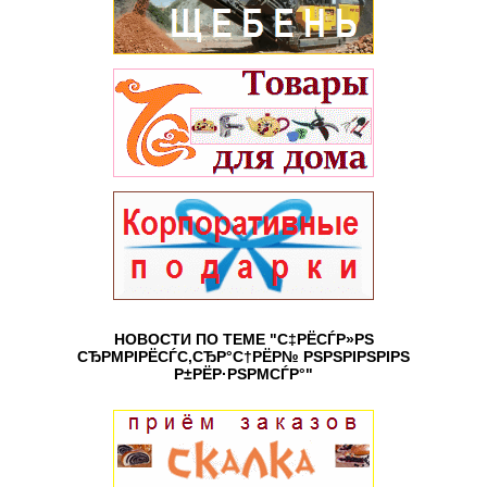
НОВОСТИ ПО ТЕМЕ "С‡РЁСЃР»РЅ
СЂРΜРІРЁСЃС‚СЂР°С†РЁР№ РЅРЅРІРЅРІРЅ
Р±РЁР·РЅРΜСЃР°"