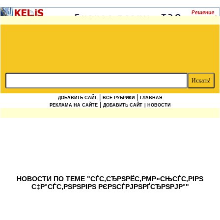
|
|
ДОБАВИТЬ САЙТ
ВСЕ РУБРИКИ
ГЛАВНАЯ
|
РЕКЛАМА НА САЙТЕ
ДОБАВИТЬ САЙТ
| НОВОСТИ
НОВОСТИ ПО ТЕМЕ "СЃС‚СЂРЅРЁС‚РΜР»СЊСЃС‚РІРЅ
С‡Р°СЃС‚РЅРЅРІРЅ РЄРЅСЃРЈРЅРҐСЂРЅРЈР°"