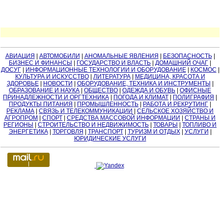
АВИАЦИЯ
|
АВТОМОБИЛИ
|
АНОМАЛЬНЫЕ ЯВЛЕНИЯ
|
БЕЗОПАСНОСТЬ
|
БИЗНЕС И ФИНАНСЫ
|
ГОСУДАРСТВО И ВЛАСТЬ
|
ДОМАШНИЙ ОЧАГ
|
ДОСУГ
|
ИНФОРМАЦИОННЫЕ ТЕХНОЛОГИИ И ОБОРУДОВАНИЕ
|
КОСМОС
|
КУЛЬТУРА И ИСКУССТВО
|
ЛИТЕРАТУРА
|
МЕДИЦИНА, КРАСОТА И
ЗДОРОВЬЕ
|
НОВОСТИ
|
ОБОРУДОВАНИЕ, ТЕХНИКА И ИНСТРУМЕНТЫ
|
ОБРАЗОВАНИЕ И НАУКА
|
ОБЩЕСТВО
|
ОДЕЖДА И ОБУВЬ
|
ОФИСНЫЕ
ПРИНАДЛЕЖНОСТИ И ОРГТЕХНИКА
|
ПОГОДА И КЛИМАТ
|
ПОЛИГРАФИЯ
|
ПРОДУКТЫ ПИТАНИЯ
|
ПРОМЫШЛЕННОСТЬ
|
РАБОТА И РЕКРУТИНГ
|
РЕКЛАМА
|
СВЯЗЬ И ТЕЛЕКОММУНИКАЦИИ
|
СЕЛЬСКОЕ ХОЗЯЙСТВО И
АГРОПРОМ
|
СПОРТ
|
СРЕДСТВА МАССОВОЙ ИНФОРМАЦИИ
|
СТРАНЫ И
РЕГИОНЫ
|
СТРОИТЕЛЬСТВО И НЕДВИЖИМОСТЬ
|
ТОВАРЫ
|
ТОПЛИВО И
ЭНЕРГЕТИКА
|
ТОРГОВЛЯ
|
ТРАНСПОРТ
|
ТУРИЗМ И ОТДЫХ
|
УСЛУГИ
|
ЮРИДИЧЕСКИЕ УСЛУГИ