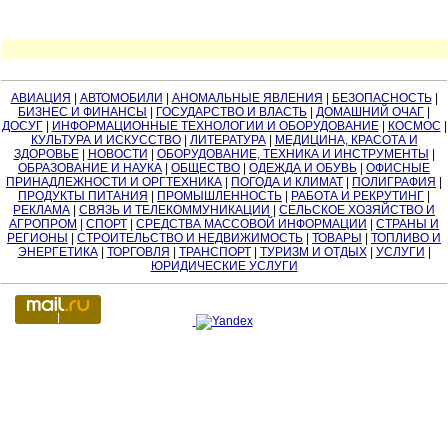
АВИАЦИЯ
|
АВТОМОБИЛИ
|
АНОМАЛЬНЫЕ ЯВЛЕНИЯ
|
БЕЗОПАСНОСТЬ
|
БИЗНЕС И ФИНАНСЫ
|
ГОСУДАРСТВО И ВЛАСТЬ
|
ДОМАШНИЙ ОЧАГ
|
ДОСУГ
|
ИНФОРМАЦИОННЫЕ ТЕХНОЛОГИИ И ОБОРУДОВАНИЕ
|
КОСМОС
|
КУЛЬТУРА И ИСКУССТВО
|
ЛИТЕРАТУРА
|
МЕДИЦИНА, КРАСОТА И
ЗДОРОВЬЕ
|
НОВОСТИ
|
ОБОРУДОВАНИЕ, ТЕХНИКА И ИНСТРУМЕНТЫ
|
ОБРАЗОВАНИЕ И НАУКА
|
ОБЩЕСТВО
|
ОДЕЖДА И ОБУВЬ
|
ОФИСНЫЕ
ПРИНАДЛЕЖНОСТИ И ОРГТЕХНИКА
|
ПОГОДА И КЛИМАТ
|
ПОЛИГРАФИЯ
|
ПРОДУКТЫ ПИТАНИЯ
|
ПРОМЫШЛЕННОСТЬ
|
РАБОТА И РЕКРУТИНГ
|
РЕКЛАМА
|
СВЯЗЬ И ТЕЛЕКОММУНИКАЦИИ
|
СЕЛЬСКОЕ ХОЗЯЙСТВО И
АГРОПРОМ
|
СПОРТ
|
СРЕДСТВА МАССОВОЙ ИНФОРМАЦИИ
|
СТРАНЫ И
РЕГИОНЫ
|
СТРОИТЕЛЬСТВО И НЕДВИЖИМОСТЬ
|
ТОВАРЫ
|
ТОПЛИВО И
ЭНЕРГЕТИКА
|
ТОРГОВЛЯ
|
ТРАНСПОРТ
|
ТУРИЗМ И ОТДЫХ
|
УСЛУГИ
|
ЮРИДИЧЕСКИЕ УСЛУГИ