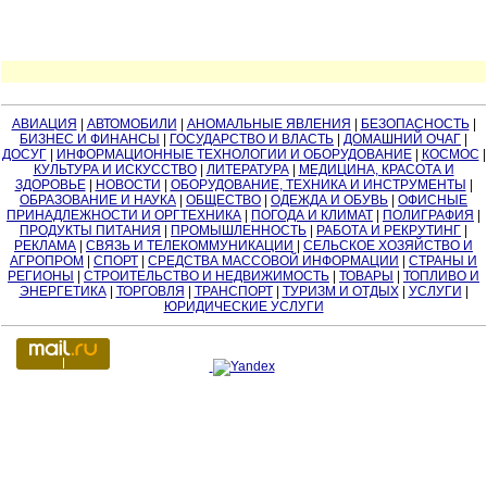
АВИАЦИЯ
|
АВТОМОБИЛИ
|
АНОМАЛЬНЫЕ ЯВЛЕНИЯ
|
БЕЗОПАСНОСТЬ
|
БИЗНЕС И ФИНАНСЫ
|
ГОСУДАРСТВО И ВЛАСТЬ
|
ДОМАШНИЙ ОЧАГ
|
ДОСУГ
|
ИНФОРМАЦИОННЫЕ ТЕХНОЛОГИИ И ОБОРУДОВАНИЕ
|
КОСМОС
|
КУЛЬТУРА И ИСКУССТВО
|
ЛИТЕРАТУРА
|
МЕДИЦИНА, КРАСОТА И
ЗДОРОВЬЕ
|
НОВОСТИ
|
ОБОРУДОВАНИЕ, ТЕХНИКА И ИНСТРУМЕНТЫ
|
ОБРАЗОВАНИЕ И НАУКА
|
ОБЩЕСТВО
|
ОДЕЖДА И ОБУВЬ
|
ОФИСНЫЕ
ПРИНАДЛЕЖНОСТИ И ОРГТЕХНИКА
|
ПОГОДА И КЛИМАТ
|
ПОЛИГРАФИЯ
|
ПРОДУКТЫ ПИТАНИЯ
|
ПРОМЫШЛЕННОСТЬ
|
РАБОТА И РЕКРУТИНГ
|
РЕКЛАМА
|
СВЯЗЬ И ТЕЛЕКОММУНИКАЦИИ
|
СЕЛЬСКОЕ ХОЗЯЙСТВО И
АГРОПРОМ
|
СПОРТ
|
СРЕДСТВА МАССОВОЙ ИНФОРМАЦИИ
|
СТРАНЫ И
РЕГИОНЫ
|
СТРОИТЕЛЬСТВО И НЕДВИЖИМОСТЬ
|
ТОВАРЫ
|
ТОПЛИВО И
ЭНЕРГЕТИКА
|
ТОРГОВЛЯ
|
ТРАНСПОРТ
|
ТУРИЗМ И ОТДЫХ
|
УСЛУГИ
|
ЮРИДИЧЕСКИЕ УСЛУГИ