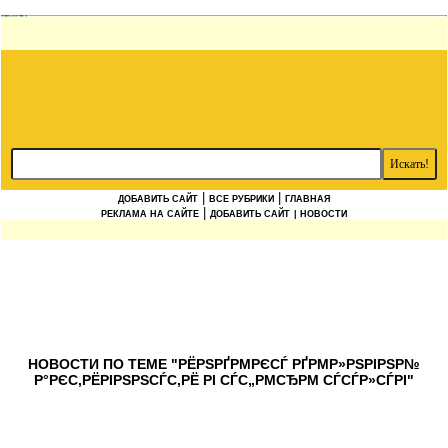
|
|
ДОБАВИТЬ САЙТ
ВСЕ РУБРИКИ
ГЛАВНАЯ
|
РЕКЛАМА НА САЙТЕ
ДОБАВИТЬ САЙТ
| НОВОСТИ
НОВОСТИ ПО ТЕМЕ "РЁРЅРҐРΜРЄСЃ РҐРΜР»РЅРІРЅР№
Р°РЄС‚РЁРІРЅРЅСЃС‚РЁ РІ СЃС„РΜСЂРΜ СЃСЃР»СЃРІ"