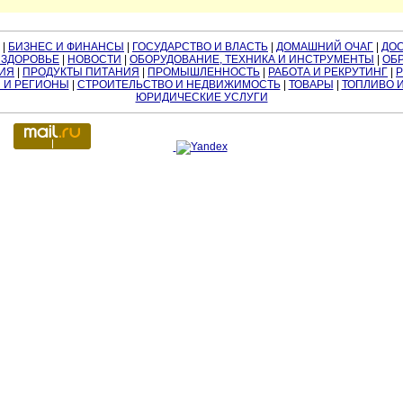
|
БИЗНЕС И ФИНАНСЫ
|
ГОСУДАРСТВО И ВЛАСТЬ
|
ДОМАШНИЙ ОЧАГ
|
ДО
 ЗДОРОВЬЕ
|
НОВОСТИ
|
ОБОРУДОВАНИЕ, ТЕХНИКА И ИНСТРУМЕНТЫ
|
ОБР
ИЯ
|
ПРОДУКТЫ ПИТАНИЯ
|
ПРОМЫШЛЕННОСТЬ
|
РАБОТА И РЕКРУТИНГ
|
 И РЕГИОНЫ
|
СТРОИТЕЛЬСТВО И НЕДВИЖИМОСТЬ
|
ТОВАРЫ
|
ТОПЛИВО 
ЮРИДИЧЕСКИЕ УСЛУГИ