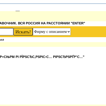
АВОЧНИК. ВСЯ РОССИЯ НА РАССТОЯНИИ "ENTER"
НАЯ
Р»СЊРΜ РІ РЇРЅСЂС‚РЅРІС‹С… РІРЅСЂРЅРҐР°С…"