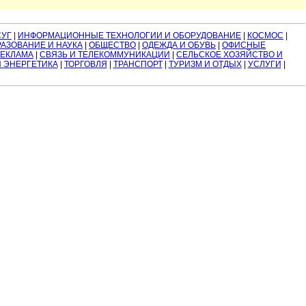
СУГ
|
ИНФОРМАЦИОННЫЕ ТЕХНОЛОГИИ И ОБОРУДОВАНИЕ
|
КОСМОС
|
АЗОВАНИЕ И НАУКА
|
ОБЩЕСТВО
|
ОДЕЖДА И ОБУВЬ
|
ОФИСНЫЕ
РЕКЛАМА
|
СВЯЗЬ И ТЕЛЕКОММУНИКАЦИИ
|
СЕЛЬСКОЕ ХОЗЯЙСТВО И
И ЭНЕРГЕТИКА
|
ТОРГОВЛЯ
|
ТРАНСПОРТ
|
ТУРИЗМ И ОТДЫХ
|
УСЛУГИ
|