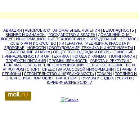
АВИАЦИЯ
|
АВТОМОБИЛИ
|
АНОМАЛЬНЫЕ ЯВЛЕНИЯ
|
БЕЗОПАСНОСТЬ
|
БИЗНЕС И ФИНАНСЫ
|
ГОСУДАРСТВО И ВЛАСТЬ
|
ДОМАШНИЙ ОЧАГ
|
ДОСУГ
|
ИНФОРМАЦИОННЫЕ ТЕХНОЛОГИИ И ОБОРУДОВАНИЕ
|
КОСМОС
|
КУЛЬТУРА И ИСКУССТВО
|
ЛИТЕРАТУРА
|
МЕДИЦИНА, КРАСОТА И
ЗДОРОВЬЕ
|
НОВОСТИ
|
ОБОРУДОВАНИЕ, ТЕХНИКА И ИНСТРУМЕНТЫ
|
ОБРАЗОВАНИЕ И НАУКА
|
ОБЩЕСТВО
|
ОДЕЖДА И ОБУВЬ
|
ОФИСНЫЕ
ПРИНАДЛЕЖНОСТИ И ОРГТЕХНИКА
|
ПОГОДА И КЛИМАТ
|
ПОЛИГРАФИЯ
|
ПРОДУКТЫ ПИТАНИЯ
|
ПРОМЫШЛЕННОСТЬ
|
РАБОТА И РЕКРУТИНГ
|
РЕКЛАМА
|
СВЯЗЬ И ТЕЛЕКОММУНИКАЦИИ
|
СЕЛЬСКОЕ ХОЗЯЙСТВО И
АГРОПРОМ
|
СПОРТ
|
СРЕДСТВА МАССОВОЙ ИНФОРМАЦИИ
|
СТРАНЫ И
РЕГИОНЫ
|
СТРОИТЕЛЬСТВО И НЕДВИЖИМОСТЬ
|
ТОВАРЫ
|
ТОПЛИВО И
ЭНЕРГЕТИКА
|
ТОРГОВЛЯ
|
ТРАНСПОРТ
|
ТУРИЗМ И ОТДЫХ
|
УСЛУГИ
|
ЮРИДИЧЕСКИЕ УСЛУГИ