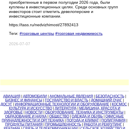
приобретенные в первом полугодии 2026 года, были
куплены в инвестиционных целях. Среди основных групп
инвесторов стоит отметить девелоперские и
инвестиционные компании.
https://tass.ru/nedvizhimost/27892413
Теги:
#торговые центры
#торговая недвижимость
2026-07-07
АВИАЦИЯ
|
АВТОМОБИЛИ
|
АНОМАЛЬНЫЕ ЯВЛЕНИЯ
|
БЕЗОПАСНОСТЬ
|
БИЗНЕС И ФИНАНСЫ
|
ГОСУДАРСТВО И ВЛАСТЬ
|
ДОМАШНИЙ ОЧАГ
|
ДОСУГ
|
ИНФОРМАЦИОННЫЕ ТЕХНОЛОГИИ И ОБОРУДОВАНИЕ
|
КОСМОС
|
КУЛЬТУРА И ИСКУССТВО
|
ЛИТЕРАТУРА
|
МЕДИЦИНА, КРАСОТА И
ЗДОРОВЬЕ
|
НОВОСТИ
|
ОБОРУДОВАНИЕ, ТЕХНИКА И ИНСТРУМЕНТЫ
|
ОБРАЗОВАНИЕ И НАУКА
|
ОБЩЕСТВО
|
ОДЕЖДА И ОБУВЬ
|
ОФИСНЫЕ
ПРИНАДЛЕЖНОСТИ И ОРГТЕХНИКА
|
ПОГОДА И КЛИМАТ
|
ПОЛИГРАФИЯ
|
ПРОДУКТЫ ПИТАНИЯ
|
ПРОМЫШЛЕННОСТЬ
|
РАБОТА И РЕКРУТИНГ
|
РЕКЛАМА
|
СВЯЗЬ И ТЕЛЕКОММУНИКАЦИИ
|
СЕЛЬСКОЕ ХОЗЯЙСТВО И