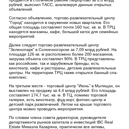
продается в столичном районе Лефортово за 8,6 млрд
рублей, выяснил ТАСС, анализируя данные открытых
объявлений.
Согласно объявлению, торгово-развлекательный центр
"Город" находится в окружении новых кварталов. Его
общая площадь составляет почти 160 тыс. кв. м. В ТРЦ
находятся магазины, кафе, большой каток для семейных
мероприятий.
Далее следует торгово-развлекательный центр
"Зеленопарк" в Солнечногорске за 7,09 млрд рублей. На
площади 126 кв. м расположено более 200 магазинов,
загрузка объекта составляет 90%. В ТРЦ представлены
как российские, так и зарубежные бренды, есть
кинотеатр, кафе и рестораны, детские развлекательные
центры. На территории ТРЦ также открылся банный спа-
комплекс.
На третьем месте - торговый центр "Июнь" в Мытищах, он
выставлен на продажу за 4,4 млрд рублей. Его площадь
составляет 174,7 тыс. кв. м. В ТЦ, помимо торговой
галереи, есть кинотеатр, фуд-корт, фитнес-центр и
детский парк развлечений. Летом на крыше торгового
центра можно проводить мероприятия.
По словам члена совета директоров, руководителя
департамента рынков капитала и инвестиций IBC Real
Estate Микаэла Казаряна, практически все активы,