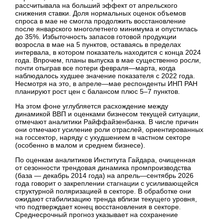
рассчитывала на больший эффект от апрельского
снижения ставки. Доля нормальных оценок объемов
спроса в мае не смогла продолжить восстановление
после январского многолетнего минимума и опустилась
до 35%. Избыточность запасов готовой продукции
возросла в мае на 5 пунктов, оставаясь в пределах
интервала, в котором показатель находится с конца 2024
года. Впрочем, планы выпуска в мае существенно росли,
почти отыграв все потери февраля—марта, когда
наблюдалось худшее значение показателя с 2022 года.
Несмотря на это, в апреле—мае респонденты ИНП РАН
планируют рост цен с балансом плюс 5–7 пунктов.
На этом фоне углубляется расхождение между
динамикой ВВП и оценками бизнесом текущей ситуации,
отмечают аналитики Райффайзенбанка. В числе причин
они отмечают усиление роли отраслей, ориентированных
на госсектор, наряду с ухудшением в частном секторе
(особенно в малом и среднем бизнесе).
По оценкам аналитиков Института Гайдара, очищенная
от сезонности трендовая динамика промпроизводства
(база — декабрь 2014 года) на апрель—сентябрь 2026
года говорит о закреплении стагнации с усиливающейся
структурной поляризацией в секторе. В обработке они
ожидают стабилизацию тренда вблизи текущего уровня,
что подтверждает конец восстановления в секторе.
Среднесрочный прогноз указывает на сохранение