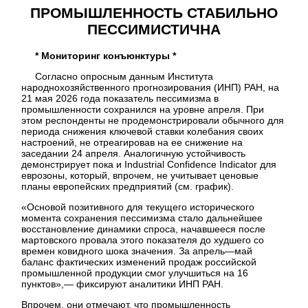
ПРОМЫШЛЕННОСТЬ СТАБИЛЬНО
ПЕССИМИСТИЧНА
* Мониторинг конъюнктуры *
Согласно опросным данным Института
народнохозяйственного прогнозирования (ИНП) РАН, на
21 мая 2026 года показатель пессимизма в
промышленности сохранился на уровне апреля. При
этом респонденты не продемонстрировали обычного для
периода снижения ключевой ставки колебания своих
настроений, не отреагировав на ее снижение на
заседании 24 апреля. Аналогичную устойчивость
демонстрирует пока и Industrial Confidence Indicator для
еврозоны, который, впрочем, не учитывает ценовые
планы европейских предприятий (см. график).
«Основой позитивного для текущего исторического
момента сохранения пессимизма стало дальнейшее
восстановление динамики спроса, начавшееся после
мартовского провала этого показателя до худшего со
времен ковидного шока значения. За апрель—май
баланс фактических изменений продаж российской
промышленной продукции смог улучшиться на 16
пунктов»,— фиксируют аналитики ИНП РАН.
Впрочем, они отмечают, что промышленность