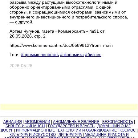
разрыва между растущими высокотехнологичными и
оборонно ориентированными отраслями, с одной
стороны, и сокращающимися секторами, зависимыми от
внутреннего инвестиционного и потребительского спроса,
— с другой.
Артем Чугунов, газета «Коммерсантъ» №91 от
26.05.2026, стр. 2
https://www.kommersant.ru/doc/8689812?from=main
Теги:
#промышленность
#экономика
#бизнес
2026-05-26
АВИАЦИЯ
|
АВТОМОБИЛИ
|
АНОМАЛЬНЫЕ ЯВЛЕНИЯ
|
БЕЗОПАСНОСТЬ
|
БИЗНЕС И ФИНАНСЫ
|
ГОСУДАРСТВО И ВЛАСТЬ
|
ДОМАШНИЙ ОЧАГ
|
ДОСУГ
|
ИНФОРМАЦИОННЫЕ ТЕХНОЛОГИИ И ОБОРУДОВАНИЕ
|
КОСМОС
|
КУЛЬТУРА И ИСКУССТВО
|
ЛИТЕРАТУРА
|
МЕДИЦИНА, КРАСОТА И