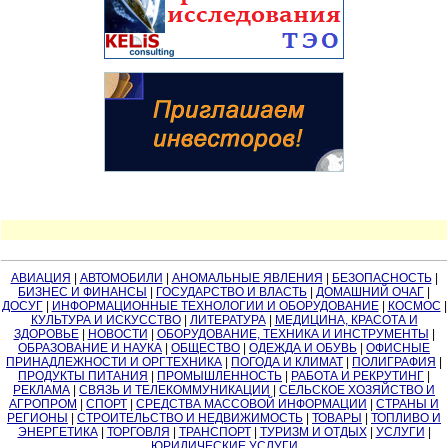
АВИАЦИЯ
|
АВТОМОБИЛИ
|
АНОМАЛЬНЫЕ ЯВЛЕНИЯ
|
БЕЗОПАСНОСТЬ
|
БИЗНЕС И ФИНАНСЫ
|
ГОСУДАРСТВО И ВЛАСТЬ
|
ДОМАШНИЙ ОЧАГ
|
ДОСУГ
|
ИНФОРМАЦИОННЫЕ ТЕХНОЛОГИИ И ОБОРУДОВАНИЕ
|
КОСМОС
|
КУЛЬТУРА И ИСКУССТВО
|
ЛИТЕРАТУРА
|
МЕДИЦИНА, КРАСОТА И
ЗДОРОВЬЕ
|
НОВОСТИ
|
ОБОРУДОВАНИЕ, ТЕХНИКА И ИНСТРУМЕНТЫ
|
ОБРАЗОВАНИЕ И НАУКА
|
ОБЩЕСТВО
|
ОДЕЖДА И ОБУВЬ
|
ОФИСНЫЕ
ПРИНАДЛЕЖНОСТИ И ОРГТЕХНИКА
|
ПОГОДА И КЛИМАТ
|
ПОЛИГРАФИЯ
|
ПРОДУКТЫ ПИТАНИЯ
|
ПРОМЫШЛЕННОСТЬ
|
РАБОТА И РЕКРУТИНГ
|
РЕКЛАМА
|
СВЯЗЬ И ТЕЛЕКОММУНИКАЦИИ
|
СЕЛЬСКОЕ ХОЗЯЙСТВО И
АГРОПРОМ
|
СПОРТ
|
СРЕДСТВА МАССОВОЙ ИНФОРМАЦИИ
|
СТРАНЫ И
РЕГИОНЫ
|
СТРОИТЕЛЬСТВО И НЕДВИЖИМОСТЬ
|
ТОВАРЫ
|
ТОПЛИВО И
ЭНЕРГЕТИКА
|
ТОРГОВЛЯ
|
ТРАНСПОРТ
|
ТУРИЗМ И ОТДЫХ
|
УСЛУГИ
|
ЮРИДИЧЕСКИЕ УСЛУГИ