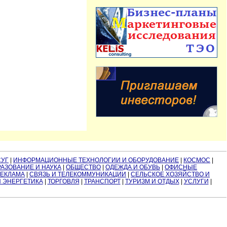
СУГ
|
ИНФОРМАЦИОННЫЕ ТЕХНОЛОГИИ И ОБОРУДОВАНИЕ
|
КОСМОС
|
АЗОВАНИЕ И НАУКА
|
ОБЩЕСТВО
|
ОДЕЖДА И ОБУВЬ
|
ОФИСНЫЕ
РЕКЛАМА
|
СВЯЗЬ И ТЕЛЕКОММУНИКАЦИИ
|
СЕЛЬСКОЕ ХОЗЯЙСТВО И
И ЭНЕРГЕТИКА
|
ТОРГОВЛЯ
|
ТРАНСПОРТ
|
ТУРИЗМ И ОТДЫХ
|
УСЛУГИ
|