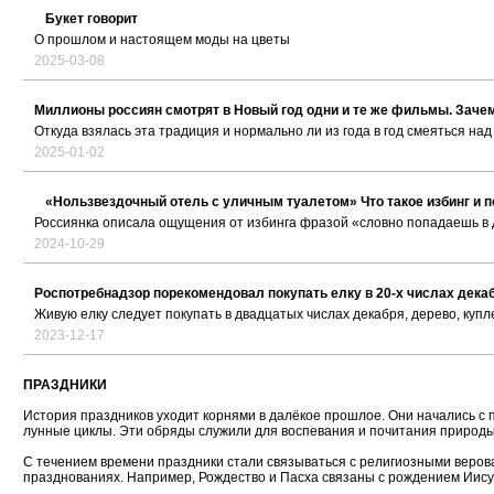
Букет говорит
О прошлом и настоящем моды на цветы
2025-03-08
Миллионы россиян смотрят в Новый год одни и те же фильмы. Зачем
Откуда взялась эта традиция и нормально ли из года в год смеяться на
2025-01-02
«Нользвездочный отель с уличным туалетом» Что такое избинг и п
Россиянка описала ощущения от избинга фразой «словно попадаешь в 
2024-10-29
Роспотребнадзор порекомендовал покупать елку в 20-х числах дека
Живую елку следует покупать в двадцатых числах декабря, дерево, куп
2023-12-17
ПРАЗДНИКИ
История праздников уходит корнями в далёкое прошлое. Они начались с 
лунные циклы. Эти обряды служили для воспевания и почитания природы
С течением времени праздники стали связываться с религиозными верова
празднованиях. Например, Рождество и Пасха связаны с рождением Иисус