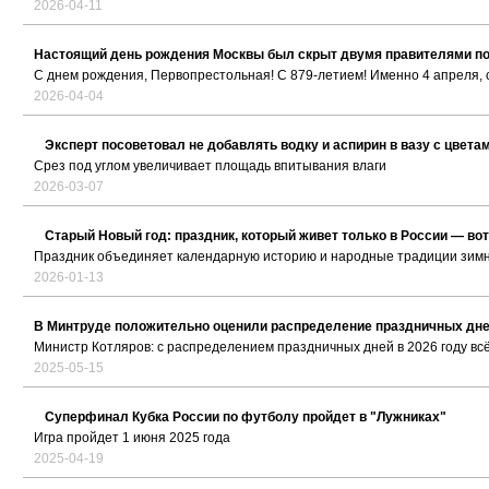
2026-04-11
Настоящий день рождения Москвы был скрыт двумя правителями по
С днем рождения, Первопрестольная! С 879-летием! Именно 4 апреля, 
2026-04-04
Эксперт посоветовал не добавлять водку и аспирин в вазу с цвета
Срез под углом увеличивает площадь впитывания влаги
2026-03-07
Старый Новый год: праздник, который живет только в России — вот
Праздник объединяет календарную историю и народные традиции зимн
2026-01-13
В Минтруде положительно оценили распределение праздничных дней
Министр Котляров: с распределением праздничных дней в 2026 году вс
2025-05-15
Суперфинал Кубка России по футболу пройдет в "Лужниках"
Игра пройдет 1 июня 2025 года
2025-04-19