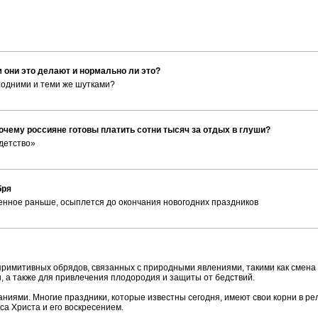
 они это делают и нормально ли это?
д одними и теми же шутками?
очему россияне готовы платить сотни тысяч за отдых в глуши?
детство»
бря
ленное раньше, осыплется до окончания новогодних праздников
примитивных обрядов, связанных с природными явлениями, такими как смена
, а также для привлечения плодородия и защиты от бедствий.
ниями. Многие праздники, которые известны сегодня, имеют свои корни в ре
а Христа и его воскресением.