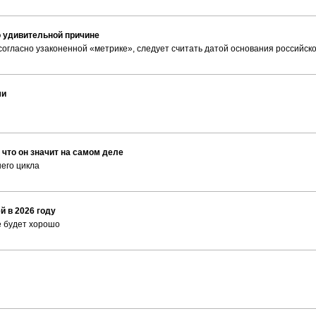
 удивительной причине
согласно узаконенной «метрике», следует считать датой основания российск
ми
 что он значит на самом деле
его цикла
 в 2026 году
ё будет хорошо