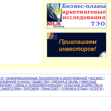
СУГ
|
ИНФОРМАЦИОННЫЕ ТЕХНОЛОГИИ И ОБОРУДОВАНИЕ
|
КОСМОС
|
АЗОВАНИЕ И НАУКА
|
ОБЩЕСТВО
|
ОДЕЖДА И ОБУВЬ
|
ОФИСНЫЕ
РЕКЛАМА
|
СВЯЗЬ И ТЕЛЕКОММУНИКАЦИИ
|
СЕЛЬСКОЕ ХОЗЯЙСТВО И
И ЭНЕРГЕТИКА
|
ТОРГОВЛЯ
|
ТРАНСПОРТ
|
ТУРИЗМ И ОТДЫХ
|
УСЛУГИ
|