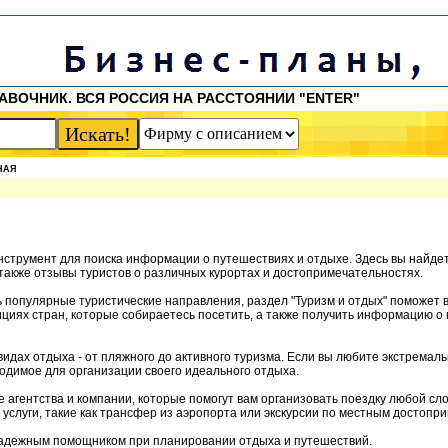
АВОЧНИК. ВСЯ РОССИЯ НА РАССТОЯНИИ "ENTER"
НАЯ
инструмент для поиска информации о путешествиях и отдыхе. Здесь вы найде
также отзывы туристов о различных курортах и достопримечательностях.
ть популярные туристические направления, раздел "Туризм и отдых" поможет
дициях стран, которые собираетесь посетить, а также получить информацию о
идах отдыха - от пляжного до активного туризма. Если вы любите экстремал
одимое для организации своего идеального отдыха.
е агентства и компании, которые помогут вам организовать поездку любой сл
е услуги, такие как трансфер из аэропорта или экскурсии по местным достопр
м надежным помощником при планировании отдыха и путешествий.