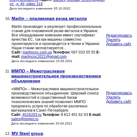
ул., д. 4б, офис 316
Дата последнего изменения: 05.10.2022
Marlin – плазменная резка металла
10.
Marlin производит и реализует профессиональные
станки для плазменной резки металла в Украине.
Все оборудование компании имеет сертификат
Редактировать
качества ЕС, так как машины совместно
Удалить
проектируются и производятся в Чехии и Украине.
Добавить сайт
Наши станки экспортируются...
Сайт:
marlincnc.com.ua
Телефон:
097 033 55 55
E-
mail:
marlincnc2021@gmail.com
Дата последнего изменения: 15.05.2021
ММПО – Межотраслевое
11.
машиностроительное производственное
объединение
«ММПО» – Межотраслевое машиностроительное
Редактировать
производственное объединение. Широкий спектр
Удалить
возможностей и существенный багаж
Добавить сайт
технологических знаний позволяет ММПО
предлагать услуги по обработке различных
материалов в Санкт-Петербурге.
Сайт:
4016203.ru
Телефон:
8 812 401 62 03
E-mail:
sales@mmpo.ru
Дата последнего изменения: 20.04.2021
MV Steel group
12.