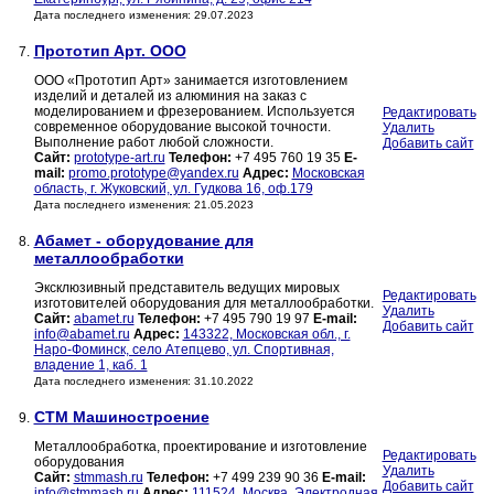
Дата последнего изменения: 29.07.2023
Прототип Арт. ООО
7.
ООО «Прототип Арт» занимается изготовлением
изделий и деталей из алюминия на заказ с
моделированием и фрезерованием. Используется
Редактировать
современное оборудование высокой точности.
Удалить
Выполнение работ любой сложности.
Добавить сайт
Сайт:
prototype-art.ru
Телефон:
+7 495 760 19 35
E-
mail:
promo.prototype@yandex.ru
Адрес:
Московская
область, г. Жуковский, ул. Гудкова 16, оф.179
Дата последнего изменения: 21.05.2023
Абамет - оборудование для
8.
металлообработки
Эксклюзивный представитель ведущих мировых
Редактировать
изготовителей оборудования для металлообработки.
Удалить
Сайт:
abamet.ru
Телефон:
+7 495 790 19 97
E-mail:
Добавить сайт
info@abamet.ru
Адрес:
143322, Московская обл., г.
Наро-Фоминск, село Атепцево, ул. Спортивная,
владение 1, каб. 1
Дата последнего изменения: 31.10.2022
СТМ Машиностроение
9.
Металлообработка, проектирование и изготовление
Редактировать
оборудования
Удалить
Сайт:
stmmash.ru
Телефон:
+7 499 239 90 36
E-mail:
Добавить сайт
info@stmmash.ru
Адрес:
111524, Москва, Электродная