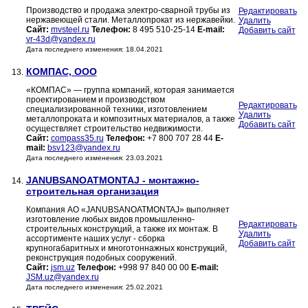
Производство и продажа электро-сварной трубы из
Редактировать
нержавеющей стали. Металлопрокат из нержавейки.
Удалить
Сайт:
mvsteel.ru
Телефон:
8 495 510-25-14
E-mail:
Добавить сайт
vr-43d@yandex.ru
Дата последнего изменения: 18.04.2021
КОМПАС, ООО
13.
«КОМПАС» — группа компаний, которая занимается
проектированием и производством
Редактировать
специализированной техники, изготовлением
Удалить
металлопроката и композитных материалов, а также
Добавить сайт
осуществляет строительство недвижимости.
Сайт:
compass35.ru
Телефон:
+7 800 707 28 44
E-
mail:
bsv123@yandex.ru
Дата последнего изменения: 23.03.2021
JANUBSANOATMONTAJ - монтажно-
14.
строительная организация
Компания АО «JANUBSANOATMONTAJ» выполняет
изготовление любых видов промышленно-
Редактировать
строительных конструкций, а также их монтаж. В
Удалить
ассортименте наших услуг - сборка
Добавить сайт
крупногабаритных и многотоннажных конструкций,
реконструкция подобных сооружений.
Сайт:
jsm.uz
Телефон:
+998 97 840 00 00
E-mail:
JSM.uz@yandex.ru
Дата последнего изменения: 25.02.2021