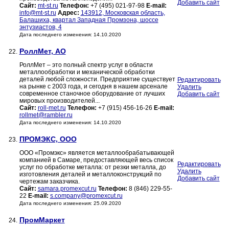
Добавить сайт
Сайт:
mt-st.ru
Телефон:
+7 (495) 021-97-98
E-mail:
info@mt-st.ru
Адрес:
143912, Московская область,
Балашиха, квартал Западная Промзона, шоссе
энтузиастов, 4
Дата последнего изменения: 14.10.2020
РоллМет, АО
22.
РоллМет – это полный спектр услуг в области
металлообработки и механической обработки
деталей любой сложности. Предприятие существует
Редактировать
на рынке с 2003 года, и сегодня в нашем арсенале
Удалить
современное станочное оборудование от лучших
Добавить сайт
мировых производителей...
Сайт:
roll-met.ru
Телефон:
+7 (915) 456-16-26
E-mail:
rollmet@rambler.ru
Дата последнего изменения: 14.10.2020
ПРОМЭКС, ООО
23.
ООО «Промэкс» является металлообрабатывающей
компанией в Самаре, предоставляющей весь список
Редактировать
услуг по обработке металла: от резки металла, до
Удалить
изготовления деталей и металлоконструкций по
Добавить сайт
чертежам заказчика.
Сайт:
samara.promexcut.ru
Телефон:
8 (846) 229-55-
22
E-mail:
s.company@promexcut.ru
Дата последнего изменения: 25.09.2020
ПромМаркет
24.