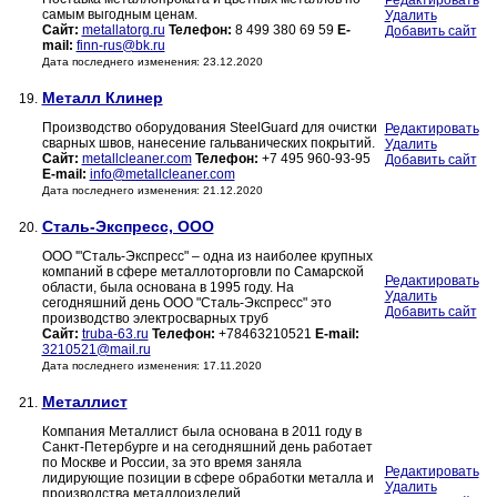
Редактировать
самым выгодным ценам.
Удалить
Сайт:
metallatorg.ru
Телефон:
8 499 380 69 59
E-
Добавить сайт
mail:
finn-rus@bk.ru
Дата последнего изменения: 23.12.2020
Металл Клинер
19.
Производство оборудования SteelGuard для очистки
Редактировать
сварных швов, нанесение гальванических покрытий.
Удалить
Сайт:
metallcleaner.com
Телефон:
+7 495 960-93-95
Добавить сайт
E-mail:
info@metallcleaner.com
Дата последнего изменения: 21.12.2020
Сталь-Экспресс, ООО
20.
ООО '"Сталь-Экспресс" – одна из наиболее крупных
компаний в сфере металлоторговли по Самарской
Редактировать
области, была основана в 1995 году. На
Удалить
сегодняшний день ООО "Сталь-Экспресс" это
Добавить сайт
производство электросварных труб
Сайт:
truba-63.ru
Телефон:
+78463210521
E-mail:
3210521@mail.ru
Дата последнего изменения: 17.11.2020
Металлист
21.
Компания Металлист была основана в 2011 году в
Санкт-Петербурге и на сегодняшний день работает
по Москве и России, за это время заняла
Редактировать
лидирующие позиции в сфере обработки металла и
Удалить
производства металлоизделий.