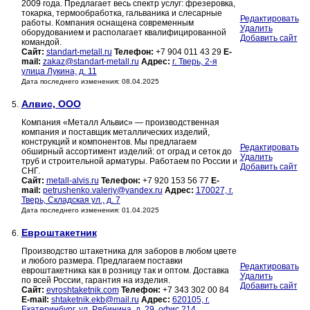
2009 года. Предлагает весь спектр услуг: фрезеровка,
токарка, термообработка, гальваника и слесарные
Редактировать
работы. Компания оснащена современным
Удалить
оборудованием и располагает квалифицированной
Добавить сайт
командой.
Сайт:
standart-metall.ru
Телефон:
+7 904 011 43 29
E-
mail:
zakaz@standart-metall.ru
Адрес:
г. Тверь, 2-я
улица Лукина, д. 11
Дата последнего изменения: 08.04.2025
Алвис, ООО
5.
Компания «Металл Альвис» — производственная
компания и поставщик металлических изделий,
конструкций и компонентов. Мы предлагаем
Редактировать
обширный ассортимент изделий: от оград и сеток до
Удалить
труб и строительной арматуры. Работаем по России и
Добавить сайт
СНГ.
Сайт:
metall-alvis.ru
Телефон:
+7 920 153 56 77
E-
mail:
petrushenko.valeriy@yandex.ru
Адрес:
170027, г.
Тверь, Складская ул., д. 7
Дата последнего изменения: 01.04.2025
Евроштакетник
6.
Производство штакетника для заборов в любом цвете
и любого размера. Предлагаем поставки
Редактировать
евроштакетника как в розницу так и оптом. Доставка
Удалить
по всей России, гарантия на изделия.
Добавить сайт
Сайт:
evroshtaketnik.com
Телефон:
+7 343 302 00 84
E-mail:
shtaketnik.ekb@mail.ru
Адрес:
620105, г.
Екатеринбург, ул. Рябинина, д. 29, офис 214