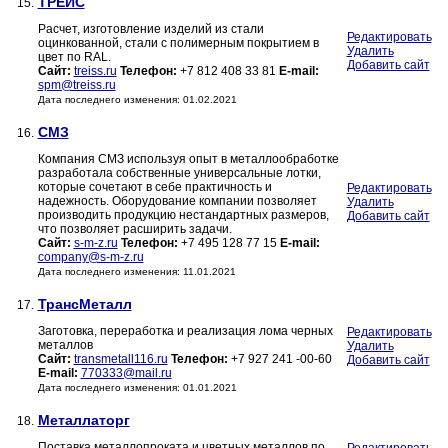
ТРЕЙС
15.
Расчет, изготовление изделий из стали
Редактировать
оцинкованной, стали с полимерным покрытием в
Удалить
цвет по RAL.
Добавить сайт
Сайт:
treiss.ru
Телефон:
+7 812 408 33 81
E-mail:
spm@treiss.ru
Дата последнего изменения: 01.02.2021
СМЗ
16.
Компания СМЗ используя опыт в металлообработке
разработала собственные универсальные лотки,
которые сочетают в себе практичность и
Редактировать
надежность. Оборудование компании позволяет
Удалить
производить продукцию нестандартных размеров,
Добавить сайт
что позволяет расширить задачи.
Сайт:
s-m-z.ru
Телефон:
+7 495 128 77 15
E-mail:
company@s-m-z.ru
Дата последнего изменения: 11.01.2021
ТрансМеталл
17.
Заготовка, переработка и реализация лома черных
Редактировать
металлов
Удалить
Сайт:
transmetall116.ru
Телефон:
+7 927 241 -00-60
Добавить сайт
E-mail:
770333@mail.ru
Дата последнего изменения: 01.01.2021
Металлаторг
18.
Поставка металлопроката и цветных металлов по