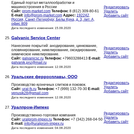
Единый портал металлообработки и
машиностроения в России
Редактировать
Сайт:
prom-market.com
Телефон:
8 (812) 309-80-61
Удалить
E-mail:
info@prom-market.com
Адрес:
192242,
Добавить сайт
Россия, Санкт-Петербург, Белы Куна, д. 3, лит. А,
офис 809
Дата последнего изменения: 15.09.2020
Galvanic Service Center
25.
Нанесение покрытий: анодирование, цинкование,
Редактировать
оловянирование, никелирование, оксидирование,
Удалить
химическое никелирование.
Добавить сайт
Сайт:
galvanicsc.ru
Телефон:
+79603288413
E-mail:
galvanik.pnz@mail.ru
Дата последнего изменения: 12.08.2020
Уральские ферросплавы, ООО
26.
Редактировать
Производство кузнечных слитков и поковок.
Удалить
Сайт:
ural-fs.ru
Телефон:
+7 (999) 132-70-30
E-mail:
Добавить сайт
venusik28@gmail.com
Дата последнего изменения: 12.08.2020
Уралпром-Импекс
27.
Редактировать
Производственно-торговая компания
Удалить
Сайт:
uralprom-impex.ru
Телефон:
+7 (342) 268-04-50
Добавить сайт
E-mail:
info@uralprom-impex.ru
Дата последнего изменения: 04.08.2020