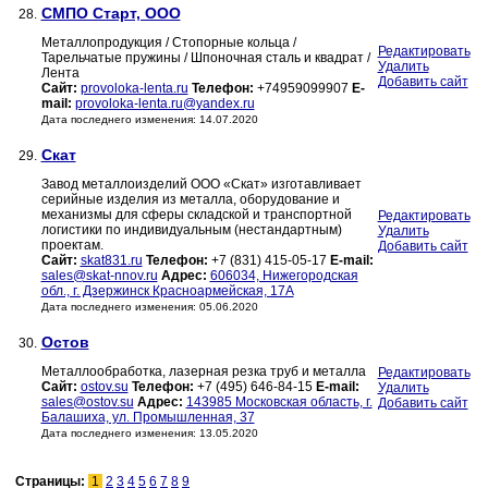
СМПО Старт, ООО
28.
Металлопродукция / Стопорные кольца /
Редактировать
Тарельчатые пружины / Шпоночная сталь и квадрат /
Удалить
Лента
Добавить сайт
Сайт:
provoloka-lenta.ru
Телефон:
+74959099907
E-
mail:
provoloka-lenta.ru@yandex.ru
Дата последнего изменения: 14.07.2020
Скат
29.
Завод металлоизделий ООО «Скат» изготавливает
серийные изделия из металла, оборудование и
механизмы для сферы складской и транспортной
Редактировать
логистики по индивидуальным (нестандартным)
Удалить
проектам.
Добавить сайт
Сайт:
skat831.ru
Телефон:
+7 (831) 415-05-17
E-mail:
sales@skat-nnov.ru
Адрес:
606034, Нижегородская
обл., г. Дзержинск Красноармейская, 17А
Дата последнего изменения: 05.06.2020
Остов
30.
Металлообработка, лазерная резка труб и металла
Редактировать
Сайт:
ostov.su
Телефон:
+7 (495) 646-84-15
E-mail:
Удалить
sales@ostov.su
Адрес:
143985 Московская область, г.
Добавить сайт
Балашиха, ул. Промышленная, 37
Дата последнего изменения: 13.05.2020
Страницы:
1
2
3
4
5
6
7
8
9