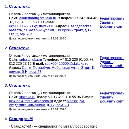
Стальтека
1.
Оптовый поставщик металлопроката
Сайт:
ekaterinburg.stalteka.ru
Телефон:
+7 343 364-48-
Редактировать
37, +7 343 363 97 01
E-mail:
Удалить
ekb+100677606@stalteka.ru
Адрес:
Свердловская
Добавить сайт
область, г. Екатеринбург, ул. Сибирский тракт, д.12,
стр. 2, оф. 204
Дата последнего изменения: 14.01.2026
Стальтека
2.
Оптовый поставщик металлопроката
Редактировать
Сайт:
spb.stalteka.ru
Телефон:
+7 812 220 91 50, +7
Удалить
812 220 23 16
E-mail:
spb+99425609@stalteka.ru
Добавить сайт
Адрес:
Санкт-Петербург, Мебельная ул., д. 2, лит. К,
помещ. 5-Н, пом. 27
Дата последнего изменения: 12.01.2026
Стальтека
3.
Оптовый поставщик металлопроката
Редактировать
Сайт:
stalteka.ru
Телефон:
+7 499 116 55 96
E-mail:
Удалить
msk+99425609@stalteka.ru
Адрес:
Москва, ул.
Добавить сайт
Академика Ильюшина, д. 12, пом. 2/1
Дата последнего изменения: 12.01.2026
Стандарт-М
4.
«Стандарт-М» — специалист по металлообработке с