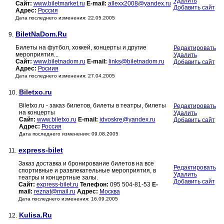
Удалить
Сайт:
www.biletmarket.ru
E-mail:
allexx2008@yandex.ru
Добавить сайт
Адрес:
Россия
Дата последнего изменения: 22.05.2005
BiletNaDom.Ru
9.
Билеты на футбол, хоккей, концерты и другие
Редактировать
мероприятия...
Удалить
Сайт:
www.biletnadom.ru
E-mail:
links@biletnadom.ru
Добавить сайт
Адрес:
Росиия
Дата последнего изменения: 27.04.2005
Biletxo.ru
10.
Biletxo.ru - заказ билетов, билеты в театры, билеты
Редактировать
на концерты
Удалить
Сайт:
www.biletxo.ru
E-mail:
idvoskre@yandex.ru
Добавить сайт
Адрес:
Россия
Дата последнего изменения: 09.08.2005
express-bilet
11.
Заказ доставка и бронирование билетов на все
Редактировать
спортивные и развлекательные мероприятия, в
Удалить
театры и концертные залы.
Добавить сайт
Сайт:
express-bilet.ru
Телефон:
095 504-81-53
E-
mail:
reznat@mail.ru
Адрес:
Москва
Дата последнего изменения: 16.09.2005
Kulisa.Ru
12.