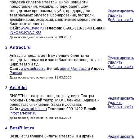
продажа билетов в театры, цирки, концерты,
представления, мюзиклы, оперу, балет, шоу,
концертные программы, клубы, предпродажа
Редактировать
театральных билетов, бронирование, гастроли,
Удалить
дельфинарий, экскурсии, спортивные мероприятия,
Добавить сайт
билетные агенства.
Сайт:
www.1ryad.ru
Телефон:
8-901-518-35-43
E-mail:
INFO@1RYAD.RU
Дата последнего изменения: 28.08.2007
Antract.ru
2.
Antract.ru предлагает Вам лучшие билеты на
Редактировать
концерты, продажа и заказ билетов на концерты, в
Удалить
цирк, театр и т.д.
Добавить сайт
Сайт:
www.antract.ru
E-mail:
admin@antract.ru
Адрес:
Россия
Дата последнего изменения: 31.03.2005
Art-Bilet
3.
БИЛЕТЫ в театр, на концерт, шоу, цирк. Театры
Редактировать
Москвы - Большой театр, МХАТ, Ленком... Афиша и
Удалить
репертуар спектаклей. Заказ и доставка.
Добавить сайт
Сайт:
www.art-bilet.ru
Телефон:
999-1422
E-mail:
info@art-bilet.ru
Дата последнего изменения: 15.03.2005
BestBilet.ru
4.
BestBilet.ru Лучшие билеты в театры, к и другие
Редактировать