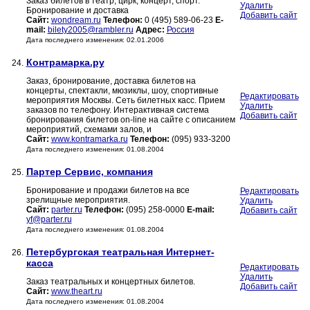
Заказ билетов в театр, цирк, концерт, спорт.
Удалить
Бронирование и доставка
Добавить сайт
Сайт:
wondream.ru
Телефон:
0 (495) 589-06-23
E-
mail:
bilety2005@rambler.ru
Адрес:
Россия
Дата последнего изменения: 02.01.2006
Контрамарка.ру
24.
Заказ, бронирование, доставка билетов на
концерты, спектакли, мюзиклы, шоу, спортивные
Редактировать
мероприятия Москвы. Сеть билетных касс. Прием
Удалить
заказов по телефону. Интерактивная система
Добавить сайт
бронирования билетов on-line на сайте с описанием
мероприятий, схемами залов, и
Сайт:
www.kontramarka.ru
Телефон:
(095) 933-3200
Дата последнего изменения: 01.08.2004
Партер Сервис, компания
25.
Бронирование и продажи билетов на все
Редактировать
зрелищные мероприятия.
Удалить
Сайт:
parter.ru
Телефон:
(095) 258-0000
E-mail:
Добавить сайт
yf@parter.ru
Дата последнего изменения: 01.08.2004
Петербургская театральная Интернет-
26.
касса
Редактировать
Удалить
Заказ театральных и концертных билетов.
Добавить сайт
Сайт:
www.theart.ru
Дата последнего изменения: 01.08.2004