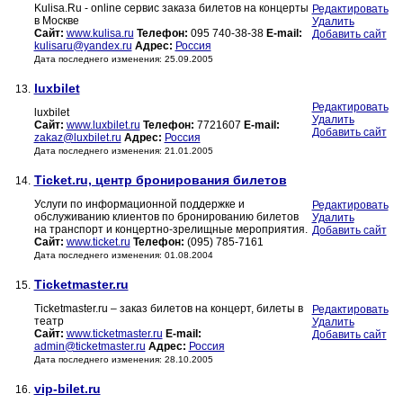
Kulisa.Ru - online сервис заказа билетов на концерты
Редактировать
в Москве
Удалить
Сайт:
www.kulisa.ru
Телефон:
095 740-38-38
E-mail:
Добавить сайт
kulisaru@yandex.ru
Адрес:
Россия
Дата последнего изменения: 25.09.2005
luxbilet
13.
Редактировать
luxbilet
Удалить
Сайт:
www.luxbilet.ru
Телефон:
7721607
E-mail:
Добавить сайт
zakaz@luxbilet.ru
Адрес:
Россия
Дата последнего изменения: 21.01.2005
Ticket.ru, центр бронирования билетов
14.
Услуги по информационной поддержке и
Редактировать
обслуживанию клиентов по бронированию билетов
Удалить
на транспорт и концертно-зрелищные мероприятия.
Добавить сайт
Сайт:
www.ticket.ru
Телефон:
(095) 785-7161
Дата последнего изменения: 01.08.2004
Ticketmaster.ru
15.
Ticketmaster.ru – заказ билетов на концерт, билеты в
Редактировать
театр
Удалить
Сайт:
www.ticketmaster.ru
E-mail:
Добавить сайт
admin@ticketmaster.ru
Адрес:
Россия
Дата последнего изменения: 28.10.2005
vip-bilet.ru
16.