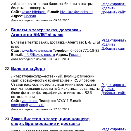
zakaz-biletov.ru - заказ билетов, билеты в театры,
Редактировать
билеты на концерты
Удалить
Сайт:
zakaz-biletov.ru
E-mail:
idvoskre@yandex.ru
Добавить сайт
Адрес:
Россия
Дата последнего изменения: 09.08.2005
Билеты в театр: заказ, доставка -
21.
Агентство БИЛЕТЫ плюс
Редактировать
Билеты в театр: заказ, доставка - Агентство БИЛЕТЫ
Удалить
плюс
Добавить сайт
Сайт:
www.tickets-mos.ru
Телефон:
0 (095) 771-18-82
E-mail:
info@tickets-mos.ru
Адрес:
Россия
Дата последнего изменения: 24.08.2004
Валентина Дорн
22.
Литературно-художественный, публицистический
сайт, с возможностью коментариев и RSS потоком.
Статьи рассказы повести стихи миниатюры сказки
Редактировать
притчи придания советы публицистика проза тексты
Удалить
блоги фэнтези фотографии дети животные RSS
Добавить сайт
поток галереи
Сайт:
vdorn.com
Телефон:
374311
E-mail:
maxdorn@yandex.ru
Дата последнего изменения: 27.03.2009
Заказ билетов в театр, цирк, концерт,
23.
спорт. Бронирование и доставка
Редактировать