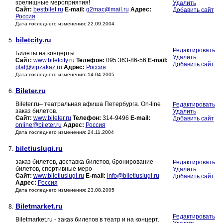
зрелищные мероприятия!
Удалить
Сайт:
bestbilet.ru
E-mail:
g2mac@mail.ru
Адрес:
Добавить сайт
Россия
Дата последнего изменения: 22.09.2004
biletcity.ru
5.
Редактировать
Билеты на концерты.
Удалить
Сайт:
www.biletcity.ru
Телефон:
095 363-86-56
E-mail:
Добавить сайт
plat@vipzakaz.ru
Адрес:
Россия
Дата последнего изменения: 14.04.2005
Bileter.ru
6.
Bileter.ru– театральная афиша Петербурга. Оn-line
Редактировать
заказ билетов.
Удалить
Сайт:
www.bileter.ru
Телефон:
314-9496
E-mail:
Добавить сайт
online@bileter.ru
Адрес:
Россия
Дата последнего изменения: 24.11.2004
biletiuslugi.ru
7.
заказ билетов, доставка билетов, бронирование
Редактировать
билетов, спортивные меро
Удалить
Сайт:
www.biletiuslugi.ru
E-mail:
info@biletiuslugi.ru
Добавить сайт
Адрес:
Россия
Дата последнего изменения: 23.08.2005
Biletmarket.ru
8.
Редактировать
Biletmarket.ru - заказ билетов в театр и на концерт.