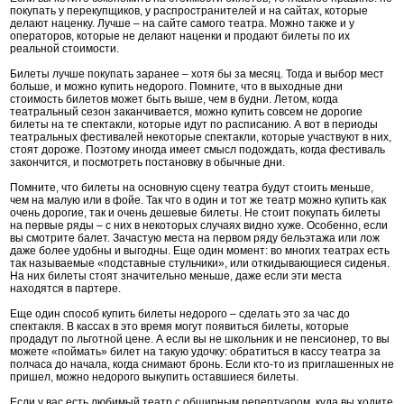
покупать у перекупщиков, у распространителей и на сайтах, которые
делают наценку. Лучше – на сайте самого театра. Можно также и у
операторов, которые не делают наценки и продают билеты по их
реальной стоимости.
Билеты лучше покупать заранее – хотя бы за месяц. Тогда и выбор мест
больше, и можно купить недорого. Помните, что в выходные дни
стоимость билетов может быть выше, чем в будни. Летом, когда
театральный сезон заканчивается, можно купить совсем не дорогие
билеты на те спектакли, которые идут по расписанию. А вот в периоды
театральных фестивалей некоторые спектакли, которые участвуют в них,
стоят дороже. Поэтому иногда имеет смысл подождать, когда фестиваль
закончится, и посмотреть постановку в обычные дни.
Помните, что билеты на основную сцену театра будут стоить меньше,
чем на малую или в фойе. Так что в один и тот же театр можно купить как
очень дорогие, так и очень дешевые билеты. Не стоит покупать билеты
на первые ряды – с них в некоторых случаях видно хуже. Особенно, если
вы смотрите балет. Зачастую места на первом ряду бельэтажа или лож
даже более удобны и выгодны. Еще один момент: во многих театрах есть
так называемые «подставные стульчики», или откидывающиеся сиденья.
На них билеты стоят значительно меньше, даже если эти места
находятся в партере.
Еще один способ купить билеты недорого – сделать это за час до
спектакля. В кассах в это время могут появиться билеты, которые
продадут по льготной цене. А если вы не школьник и не пенсионер, то вы
можете «поймать» билет на такую удочку: обратиться в кассу театра за
полчаса до начала, когда снимают бронь. Если кто-то из приглашенных не
пришел, можно недорого выкупить оставшиеся билеты.
Если у вас есть любимый театр с обширным репертуаром, куда вы ходите